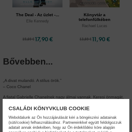
The Deal - Az üzlet -...
Könyvtár a
telefonfülkében
Elle Kennedy
Rachael Lucas
17,90 €
11,90 €
19,69 €
13,69 €
Bővebben...
„A divat mulandó. A stílus örök.”
– Coco Chanel
A fiatal Gabrielle Chanelnek nagy álmai vannak. Keresi önmagát,
míg végül – egy sanzon alapján, amelyet színpadon is elénekel –
CSALÁDI KÖNYVKLUB COOKIE
Coco néven ismert lesz, az áttörés azonban egyelőre várat
magára. Aztán megismeri Boy Capelt, és vele együtt a szerelmet is.
Weboldalunk az Ön hozzájárulását kéri a böngészési adatainak
A férfi segítségével megnyitja első divatházát, és végre visszatalál
(süti/cookie) felhasználásához. Partnereinkkel együtt feldolgozzuk
ahhoz, amiben a legtehetségesebb: saját, különleges stílusának a
adatait annak érdekében, hogy az Ön érdeklődési köre alapján