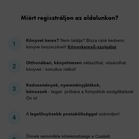
Miért regisztráljon az oldalunkon?
Könyvet keres?
Nem találja? Bízza ránk kedvenc
könyve beszerzését!
Könyvkereső-szolgálat
Otthonában, kényelmesen
választhat, vásárolhat
könyvet - tumultus nélkül!
Kedvezmények, nyereményjátékok,
bónuszok
- tegye próbára a Könyvklub szolgáltatását
Ön is!
A
legelőnyösebb postaköltséggel
számoljon!
Önnek semmiféle kötelezettsége a Családi