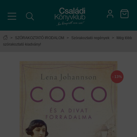
>
SZÓRAKOZTATÓ IRODALOM
>
Szórakoztató regények
>
Még több
szórakoztató kiadvány!
- 13%