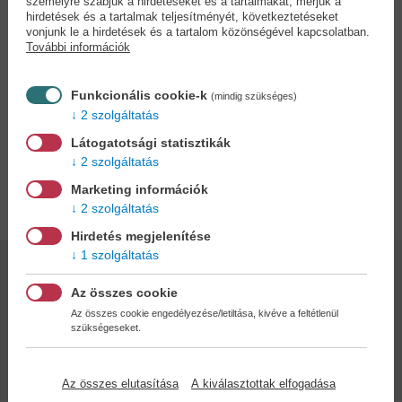
személyre szabjuk a hirdetéseket és a tartalmakat, mérjük a
megalkotásához. Az általa tervezett ruhák hamarosan Párizs
hirdetések és a tartalmak teljesítményét, következtetéseket
asszonyait is elbűvölik.
vonjunk le a hirdetések és a tartalom közönségével kapcsolatban.
De vajon tényleg Boy az a férfi, aki mellette áll abban, hogy
További információk
forradalmasítsa a divat világát?
A sikerszerző Lena Johannson ebben az életrajzi ihletésű
Funkcionális cookie-k
(mindig szükséges)
regényében Coco Chanel divatbirodalmának megalapításáról és
2 szolgáltatás
élete nagy szerelméről ír.
Látogatotsági statisztikák
2 szolgáltatás
Adatok
Marketing információk
2 szolgáltatás
Hirdetés megjelenítése
1 szolgáltatás
Kötésmód:
Oldalszám:
Az összes cookie
puha kötés
384
Az összes cookie engedélyezése/letiltása, kivéve a feltétlenül
szükségeseket.
Kiadás dátuma:
2025
Az összes elutasítása
A kiválasztottak elfogadása