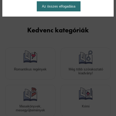
Az összes elfogadása
Kedvenc kategóriák
Romantikus regények
Még több szórakoztató
kiadvány!
Mesekönyvek,
Krimi
mesegyűjtemények