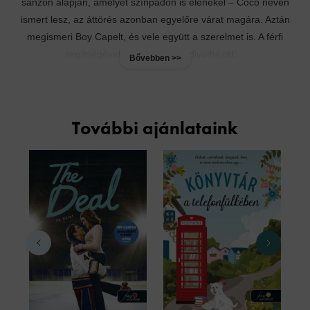
sanzon alapján, amelyet színpadon is elénekel – Coco néven
ismert lesz, az áttörés azonban egyelőre várat magára. Aztán
megismeri Boy Capelt, és vele együtt a szerelmet is. A férfi
segítségével megnyitja első divatházát,...
Bővebben >>
További ajánlataink