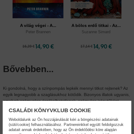
A világ végei - A...
A bölcs erdő titkai - Az...
Peter Brannen
Suzanne Simard
14,90 €
14,90 €
16,39 €
17,14 €
Bővebben...
Ki gondolná, hogy a színpompás lepkék mennyi titkot rejtenek? Az
egyik legnagyobb a szaglásukhoz kötődik. Bizonyos illatok ugyanis,
amelyek számunkra érzékelhetetlenek, számukra iránytűként
szolgálnak, amelyeket követve megtalálják a párjukat és a
CSALÁDI KÖNYVKLUB COOKIE
tápnövényüket. Csápjuk érzékenyebben reagál ezekre az
illatanyagokra, kiváltképpen a feromonokra, mint egy modern
Weboldalunk az Ön hozzájárulását kéri a böngészési adatainak
(süti/cookie) felhasználásához. Partnereinkkel együtt feldolgozzuk
műszer.
adatait annak érdekében, hogy az Ön érdeklődési köre alapján