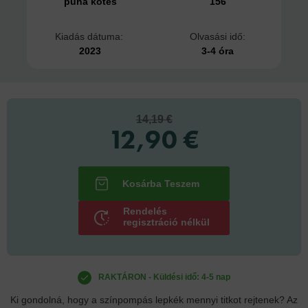
puha kötés
156
Kiadás dátuma:
Olvasási idő:
2023
3-4 óra
14,19 €
12,90 €
Rendelés
regisztráció nélkül
RAKTÁRON - Küldési idő: 4-5 nap
Ki gondolná, hogy a színpompás lepkék mennyi titkot rejtenek? Az