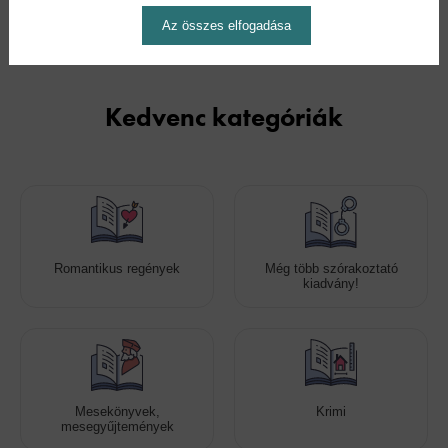
Az összes elfogadása
Kedvenc kategóriák
Romantikus regények
Még több szórakoztató
kiadvány!
Mesekönyvek,
Krimi
mesegyűjtemények