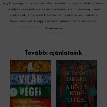
egyik legnagyobb a szaglásukhoz kötődik. Bizonyos illatok ugyanis,
amelyek számunkra érzékelhetetlenek, számukra iránytűként
szolgálnak, amelyeket követve megtalálják a párjukat és a
tápnövényüket. Csápjuk érzékenyebben reagál ezekre az
illatanyagokra, kiváltképpen a feromonokra,...
Bővebben >>
További ajánlataink