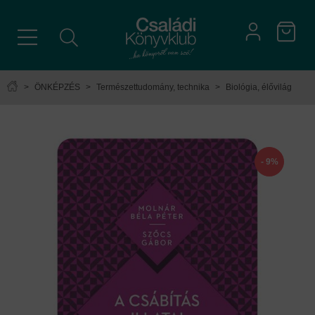
>
ÖNKÉPZÉS
>
Természettudomány, technika
>
Biológia, élővilág
- 9%