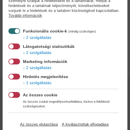
személyre szabjuk a hirdetéseket és a tartalmakat, mérjük a
Ez a zsebkönyv ebbe a titokba vezeti be az érdeklődőt.
hirdetések és a tartalmak teljesítményét, következtetéseket
Olvashatunk benne a szexferomonok felfedezéséről,
vonjunk le a hirdetések és a tartalom közönségével kapcsolatban.
azonosításáról, a feromonkutatás műhelytitkairól és a
További információk
feromoncsapdák növényvédelmi felhasználásáról is.
A Kaleidoszkóp Könyvek ismeretterjesztő sorozat kötetei a magyar
Funkcionális cookie-k
(mindig szükséges)
tudományos kutatás legfrissebb és legizgalmasabb eredményeibe
2 szolgáltatás
nyújtanak betekintést.
Látogatotsági statisztikák
2 szolgáltatás
Adatok
Marketing információk
2 szolgáltatás
Hirdetés megjelenítése
1 szolgáltatás
Kötésmód:
Oldalszám:
Az összes cookie
puha kötés
156
Az összes cookie engedélyezése/letiltása, kivéve a feltétlenül
szükségeseket.
Kiadás dátuma:
2023
Az összes elutasítása
A kiválasztottak elfogadása