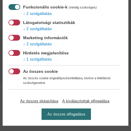
Funkcionális cookie-k
(mindig szükséges)
Adatok
2 szolgáltatás
Látogatotsági statisztikák
2 szolgáltatás
Marketing információk
Kötésmód:
Oldalszám:
2 szolgáltatás
keménytábla
208
Hirdetés megjelenítése
1 szolgáltatás
Kiadás dátuma:
Méret:
2025
30x21 cm
Az összes cookie
Az összes cookie engedélyezése/letiltása, kivéve a feltétlenül
szükségeseket.
Az összes elutasítása
A kiválasztottak elfogadása
Kedvenc kategóriák
Az összes elfogadása