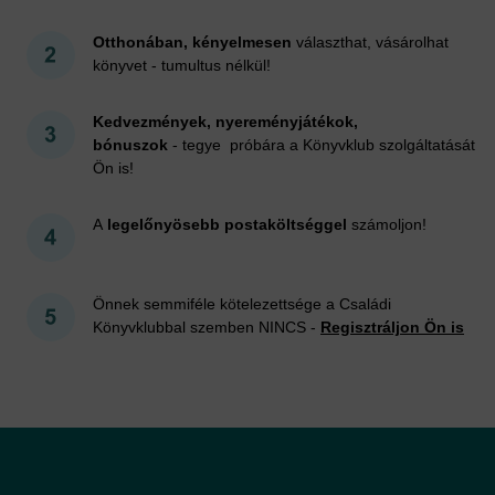
Otthonában, kényelmesen
választhat, vásárolhat
könyvet - tumultus nélkül!
Kedvezmények, nyereményjátékok,
bónuszok
- tegye próbára a Könyvklub szolgáltatását
Ön is!
A
legelőnyösebb postaköltséggel
számoljon!
Önnek semmiféle kötelezettsége a Családi
Könyvklubbal szemben NINCS -
Regisztráljon Ön is