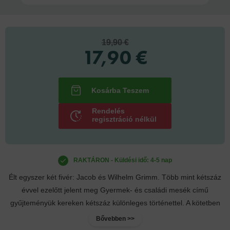
19,90 €
17,90 €
Rendelés
regisztráció nélkül
RAKTÁRON - Küldési idő: 4-5 nap
Élt egyszer két fivér: Jacob és Wilhelm Grimm. Több mint kétszáz
évvel ezelőtt jelent meg Gyermek- és családi mesék című
gyűjteményük kereken kétszáz különleges történettel. A kötetben
olvasható...
Bővebben >>