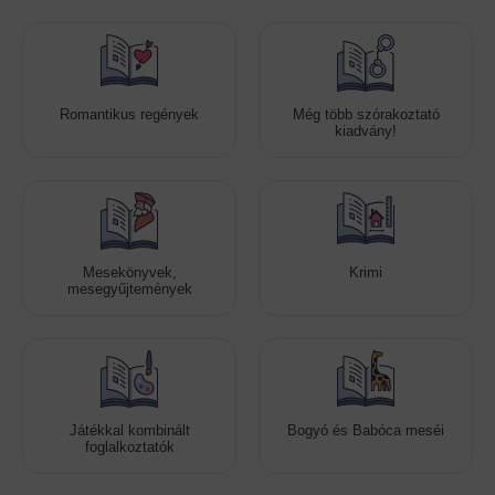
Romantikus regények
Még több szórakoztató
kiadvány!
Mesekönyvek,
Krimi
mesegyűjtemények
Játékkal kombinált
Bogyó és Babóca meséi
foglalkoztatók