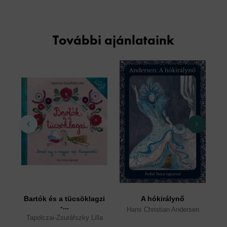
További ajánlataink
Bartók és a tücsöklagzi
A hókirálynő
E
-...
Hans Christian Andersen
Tapolczai-Zsuráfszky Lilla