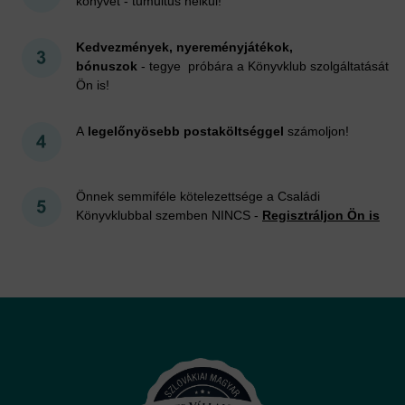
könyvet - tumultus nélkül!
Kedvezmények, nyereményjátékok,
bónuszok
- tegye próbára a Könyvklub szolgáltatását
Ön is!
A
legelőnyösebb postaköltséggel
számoljon!
Önnek semmiféle kötelezettsége a Családi
Könyvklubbal szemben NINCS -
Regisztráljon Ön is