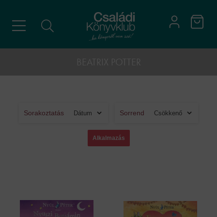
BEATRIX POTTER
Sorakoztatás
Sorrend