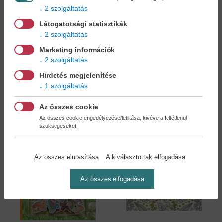
2 szolgáltatás
Látogatotsági statisztikák
2 szolgáltatás
Nyúl Péter világa -...
Nyúl Péter világa - A...
Marketing információk
Beatrix Potter
Beatrix Potter
2 szolgáltatás
14,90 €
9,90 €
17,14 €
10,89 €
Hirdetés megjelenítése
1 szolgáltatás
Az összes cookie
Az összes cookie engedélyezése/letiltása, kivéve a feltétlenül
szükségeseket.
Az összes elutasítása
A kiválasztottak elfogadása
Az összes elfogadása