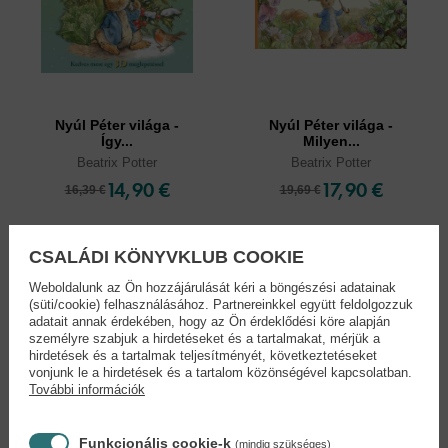
Nyúl Péter világa -
Nyúl Péter világa -
Így...
Milyen...
Beatrix Potter
Beatrix Potter
14,90 €
17,90 €
16,39 €
19,69 €
CSALÁDI KÖNYVKLUB COOKIE
Weboldalunk az Ön hozzájárulását kéri a böngészési adatainak
(süti/cookie) felhasználásához. Partnereinkkel együtt feldolgozzuk
adatait annak érdekében, hogy az Ön érdeklődési köre alapján
személyre szabjuk a hirdetéseket és a tartalmakat, mérjük a
hirdetések és a tartalmak teljesítményét, következtetéseket
vonjunk le a hirdetések és a tartalom közönségével kapcsolatban.
További információk
Funkcionális cookie-k
(mindig szükséges)