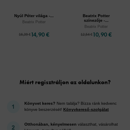
Nyúl Péter világa -...
Beatrix Potter
színezője -...
Beatrix Potter
Beatrix Potter
14,90 €
10,90 €
16,39 €
12,54 €
Cookies
Miért regisztráljon az oldalunkon?
Könyvet keres?
Nem találja? Bízza ránk kedvenc
könyve beszerzését!
Könyvkereső-szolgálat
Otthonában, kényelmesen
választhat, vásárolhat