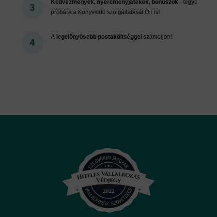
Kedvezmények, nyereményjátékok, bónuszok
- tegye
próbára a Könyvklub szolgáltatását Ön is!
A
legelőnyösebb postaköltséggel
számoljon!