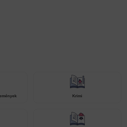
temények
Krimi