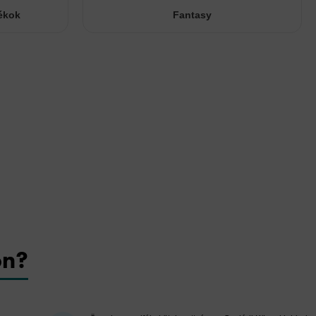
ékok
Fantasy
on?