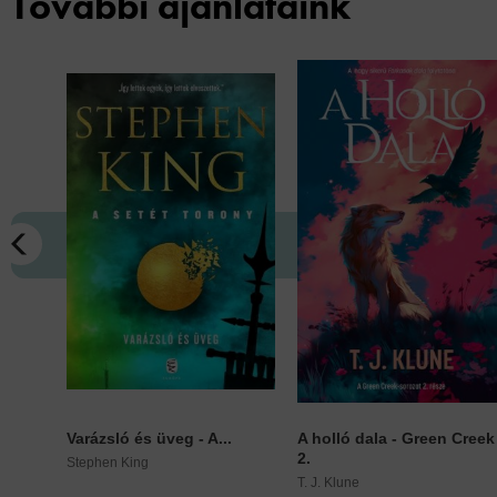
További ajánlataink
Varázsló és üveg - A...
A holló dala - Green Creek
2.
Stephen King
T. J. Klune