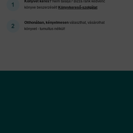
Könyvet keres?
Nem találja? Bízza ránk kedvenc
könyve beszerzését!
Könyvkereső-szolgálat
Otthonában, kényelmesen
választhat, vásárolhat
könyvet - tumultus nélkül!