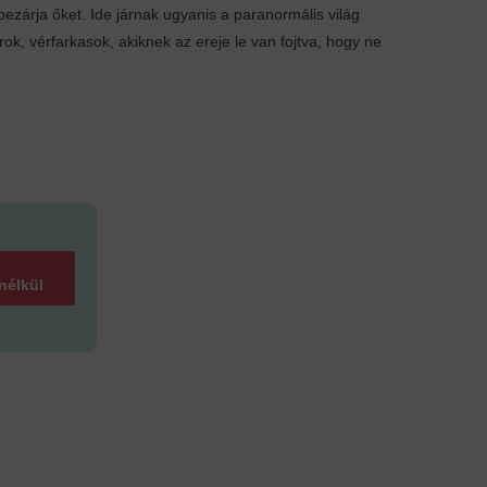
bezárja őket. Ide járnak ugyanis a paranormális világ
ok, vérfarkasok, akiknek az ereje le van fojtva, hogy ne
 nélkül