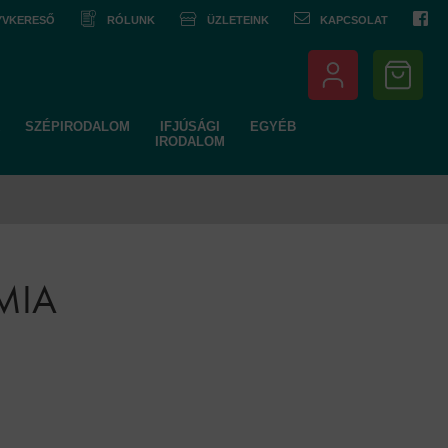
NYVKERESŐ
RÓLUNK
ÜZLETEINK
KAPCSOLAT
SZÉPIRODALOM
IFJÚSÁGI
EGYÉB
IRODALOM
MIA