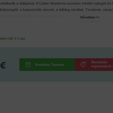
szkélkedik a diákjaival. A Calder Akadémia azonban inkább rejtegeti és 
bályszegők, a katasztrófát okozók, a lelkileg sérültek. Tündérek, vámpír
bbé maguk körül. De akinek a vérében...
Bővebben >>
ési idő: 4-5 nap
 €
Rendelés
regisztráció