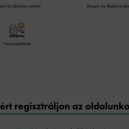
yó és Babóca meséi
Bogyó és Babóca ját
Társasjátékok
Cookies
ért regisztráljon az oldalunk