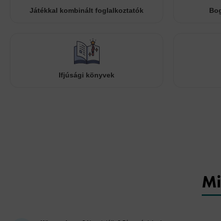
Játékkal kombinált foglalkoztatók
Bog
Ifjúsági könyvek
Mi