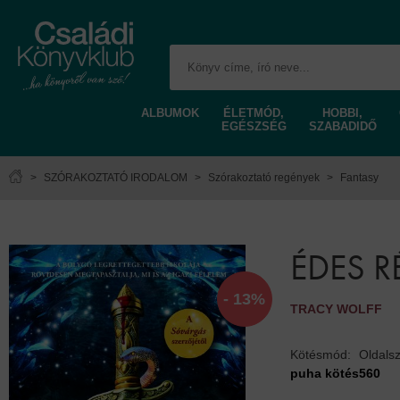
ALBUMOK
ÉLETMÓD,
HOBBI,
EGÉSZSÉG
SZABADIDŐ
>
SZÓRAKOZTATÓ IRODALOM
>
Szórakoztató regények
>
Fantasy
ÉDES 
- 13%
TRACY WOLFF
Kötésmód:
Oldals
puha kötés
560