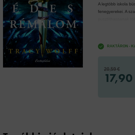
A legtöbb iskola bü
fenegyerekei. A sza
pusztíthassanak tö
RAKTÁRON - Küld
20,59 €
17,90