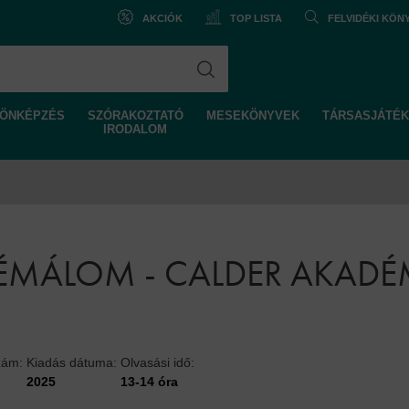
AKCIÓK
TOP LISTA
FELVIDÉKI KÖ
ÖNKÉPZÉS
SZÓRAKOZTATÓ
MESEKÖNYVEK
TÁRSASJÁTÉK
IRODALOM
RÉMÁLOM - CALDER AKADÉ
zám:
Kiadás dátuma:
Olvasási idő:
2025
13-14 óra