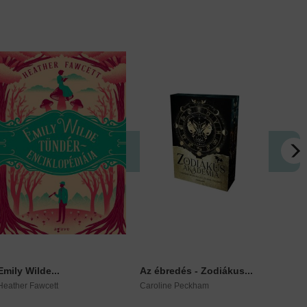
Emily Wilde...
Az ébredés - Zodiákus...
Homá
Heather Fawcett
Caroline Peckham
Szerg