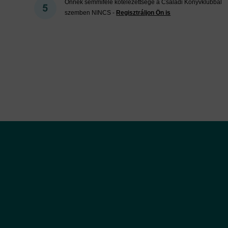
Önnek semmiféle kötelezettsége a Családi Könyvklubbal
szemben NINCS -
Regisztráljon Ön is