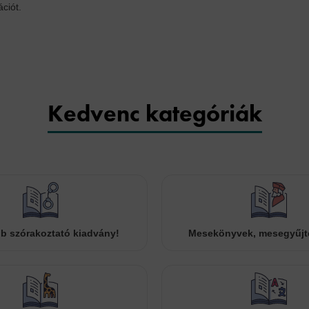
ációt.
Kedvenc kategóriák
b szórakoztató kiadvány!
Mesekönyvek, mesegyűj