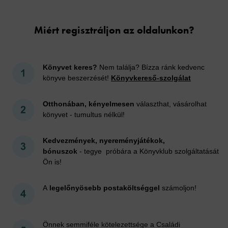
Miért regisztráljon az oldalunkon?
Könyvet keres?
Nem találja? Bízza ránk kedvenc
könyve beszerzését!
Könyvkereső-szolgálat
Otthonában, kényelmesen
választhat, vásárolhat
könyvet - tumultus nélkül!
Kedvezmények, nyereményjátékok,
bónuszok
- tegye próbára a Könyvklub szolgáltatását
Ön is!
A
legelőnyösebb postaköltséggel
számoljon!
Önnek semmiféle kötelezettsége a Családi