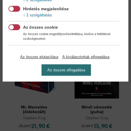
21,90 €
23,90 €
25,19 €
27,49 €
Hirdetés megjelenítése
1 szolgáltatás
Az összes cookie
Az összes cookie engedélyezése/letiltása, kivéve a feltétlenül
szükségeseket.
Az összes elutasítása
A kiválasztottak elfogadása
Az összes elfogadása
Mr. Mercedes
Minél véresebb
(éldekorált)
(puha)
Stephen King
Stephen King
21,90 €
15,90 €
25,19 €
17,49 €