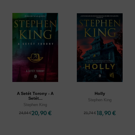
A Setét Torony - A
Holly
Setét...
Stephen King
Stephen King
20,90 €
18,90 €
24,04 €
21,74 €