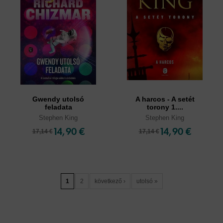
Gwendy utolsó
A harcos - A setét
feladata
torony 1....
Stephen King
Stephen King
14,90 €
14,90 €
17,14 €
17,14 €
1
2
következő ›
utolsó »
Cookies