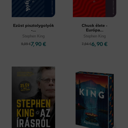
Ezüst pisztolygolyók
Chuck élete -
-...
Európa...
Stephen King
Stephen King
7,90 €
6,90 €
9,09 €
7,94 €