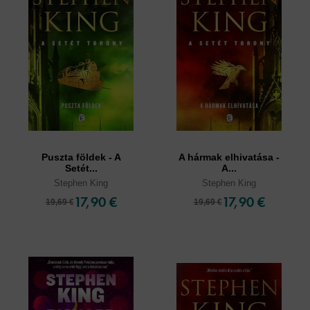
Puszta földek - A
A hármak elhivatása -
Setét...
A...
Stephen King
Stephen King
17,90 €
17,90 €
19,69 €
19,69 €