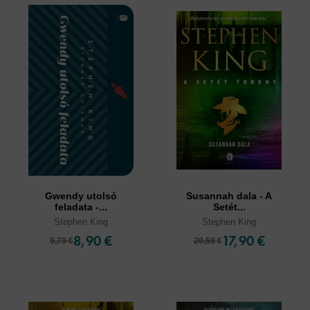
Gwendy utolsó
Susannah dala - A
feladata -...
Setét...
Stephen King
Stephen King
8,90 €
17,90 €
9,79 €
20,59 €