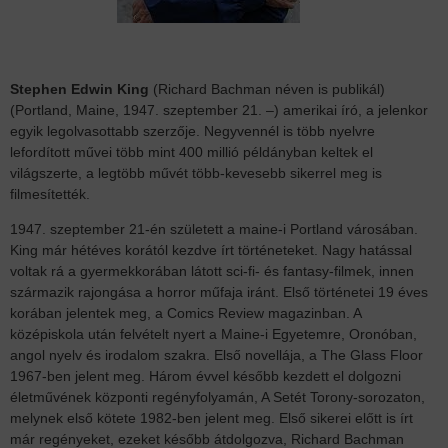
Stephen Edwin King
(Richard Bachman néven is publikál)
(Portland, Maine, 1947. szeptember 21. –) amerikai író, a jelenkor
egyik legolvasottabb szerzője. Negyvennél is több nyelvre
lefordított művei több mint 400 millió példányban keltek el
világszerte, a legtöbb művét több-kevesebb sikerrel meg is
filmesítették.
1947. szeptember 21-én született a maine-i Portland városában.
King már hétéves korától kezdve írt történeteket. Nagy hatással
voltak rá a gyermekkorában látott sci-fi- és fantasy-filmek, innen
származik rajongása a horror műfaja iránt. Első történetei 19 éves
korában jelentek meg, a Comics Review magazinban. A
középiskola után felvételt nyert a Maine-i Egyetemre, Oronóban,
angol nyelv és irodalom szakra. Első novellája, a The Glass Floor
1967-ben jelent meg. Három évvel később kezdett el dolgozni
életművének központi regényfolyamán, A Setét Torony-sorozaton,
melynek első kötete 1982-ben jelent meg. Első sikerei előtt is írt
már regényeket, ezeket később átdolgozva, Richard Bachman