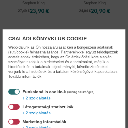
Stephen King
Stephen King
23,90 €
20,90 €
27,49 €
24,04 €
CSALÁDI KÖNYVKLUB COOKIE
Weboldalunk az Ön hozzájárulását kéri a böngészési adatainak
(süti/cookie) felhasználásához. Partnereinkkel együtt feldolgozzuk
adatait annak érdekében, hogy az Ön érdeklődési köre alapján
személyre szabjuk a hirdetéseket és a tartalmakat, mérjük a
hirdetések és a tartalmak teljesítményét, következtetéseket
vonjunk le a hirdetések és a tartalom közönségével kapcsolatban.
További információk
Funkcionális cookie-k
(mindig szükséges)
2 szolgáltatás
Látogatotsági statisztikák
A ragyogás -
Gwendy - Trilógia...
2 szolgáltatás
Éldekorált ...
Stephen King
Marketing információk
Stephen King
2 szolgáltatás