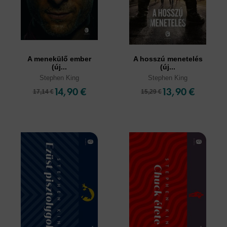
A menekülő ember
A hosszú menetelés
(új...
(új...
Stephen King
Stephen King
14,90 €
13,90 €
17,14 €
15,29 €