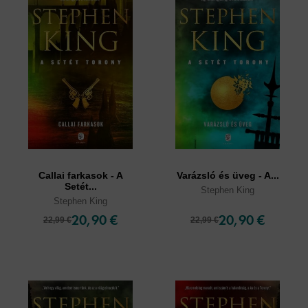
Callai farkasok - A
Varázsló és üveg - A...
Setét...
Stephen King
Stephen King
20,90 €
20,90 €
22,99 €
22,99 €