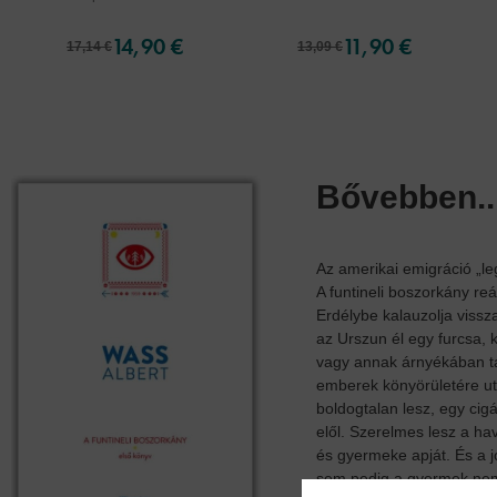
14,90 €
11,90 €
17,14 €
13,09 €
Bővebben..
Az amerikai emigráció „le
A funtineli boszorkány re
Erdélybe kalauzolja viss
az Urszun él egy furcsa, 
vagy annak árnyékában tan
emberek könyörületére uta
boldogtalan lesz, egy ci
elől. Szerelmes lesz a ha
és gyermeke apját. És a j
sem pedig a gyermek nem k