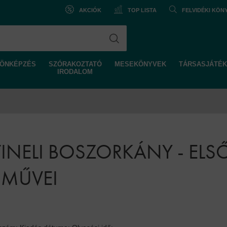
AKCIÓK
TOP LISTA
FELVIDÉKI KÖ
ÖNKÉPZÉS
SZÓRAKOZTATÓ
MESEKÖNYVEK
TÁRSASJÁTÉK
IRODALOM
INELI BOSZORKÁNY - ELS
 MŰVEI