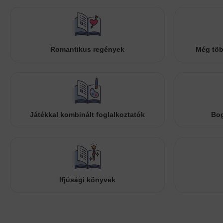
Romantikus regények
Még töb
Játékkal kombinált foglalkoztatók
Bog
Ifjúsági könyvek