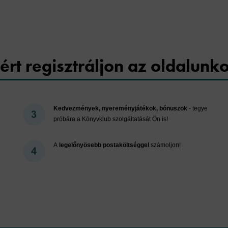
ért regisztráljon az oldalunk
Kedvezmények, nyereményjátékok, bónuszok
- tegye
próbára a Könyvklub szolgáltatását Ön is!
A
legelőnyösebb postaköltséggel
számoljon!