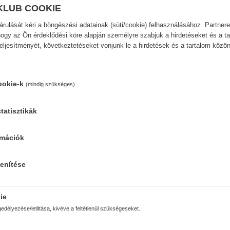
nt nevelje fel. Ettől a perctől fogva Nuca tudatosan használja boszor
KLUB COOKIE
zul minden rosszat, amit a férfiak a nők ellen valaha elkövettek. A hava
egátkozza és halálra szánja fel nem ismert gyermekét –, mindörökre 
ulását kéri a böngészési adatainak (süti/cookie) felhasználásához. Partnere
ogy az Ön érdeklődési köre alapján személyre szabjuk a hirdetéseket és a ta
teljesítményét, következtetéseket vonjunk le a hirdetések és a tartalom köz
ookie-k
(mindig szükséges)
tatisztikák
Oldalszám:
Kiadás dátuma:
296
2021
rmációk
lenítése
ie
délyezése/letiltása, kivéve a feltétlenül szükségeseket.
08. január 8. – Astor, Florida, 1998. február 17.) erdélyi magyar író és 
legellentmondásosabb alakja; a hivatalos irodalomtörténet mintha tu