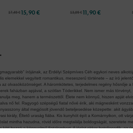
15,90 €
11,90 €
17,49 €
13,09 €
.
gmagyarabb” írójának, az Erdélyi Szépmíves Céh egykori neves alkotójá
ális elemekkel vegyített romantikus, meseszerű története – az író jele
za az olvasóközönséget. A háromkötetes, terjedelmes regény hősnője a 
kerek faházban apjával, a szótlan Tóderikkel. Nem ismer más törvényt, 
ulja meg, hanem a természettől. Élete nem könnyű, hiszen apját elvisz
lva nő fel. Ragyogó szépségű fiatal nővé érik, aki mágnesként vonzza 
gányasszony által megjósolt jövendő beteljesedése közepette: akit ágy
vasi király, Éltető uraság fiába. Kis kunyhót épít a Komárnyikon, ott vá
óslat mintha hazudna, rövid időre megtalálja boldogságát, szeretete me
öti hozzá a könnyelmű fiatalembert. A jóslat ekkor beteljesedik, az úrf