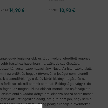
14,90 €
10,90 €
17,14 €
15,90 €
13,09 
nak egyik legismertebb és több nyelvre lefordított regénye.
ntősebb írásaihoz hasonlóan – a szűkebb szülőhazába,
boszorkányosan szép havasi lány, Nuca. Az Istenszéke alatt,
mint az erdők és hegyek törvényét, a jóságot sem Istentől
ik a csendőrök, így a tíz év körüli kislány magára és az
a férfiakat, akikről semmit sem tud. Boldogságra vágyik, de
ába fogad, az meghal. Nuca először menekülne saját végzete
rja szüntelenül a vadászidényt, ami elhozza hozzá szerelmesét
gtartja az úrfit egészen addig, amíg rá nem jön, hogy sem ő,
it meggyilkolják. Éltető uraság pedig elrabolja a gyermeket –