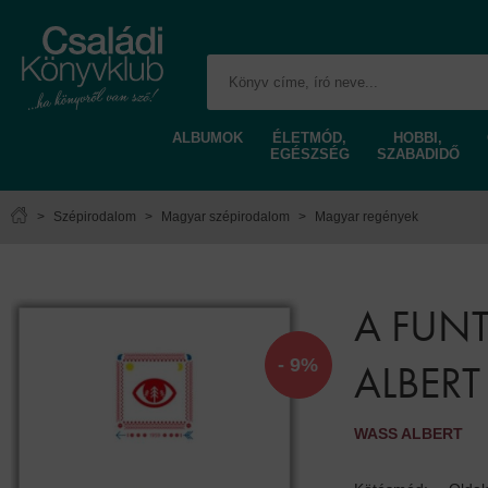
ALBUMOK
ÉLETMÓD,
HOBBI,
EGÉSZSÉG
SZABADIDŐ
>
Szépirodalom
>
Magyar szépirodalom
>
Magyar regények
A FUNT
- 9%
ALBERT
WASS ALBERT