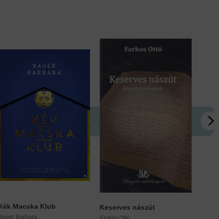
Kék Macska Klub
A her
Keserves nászút
Bauer Barbara
Mörk 
Farkas Ottó