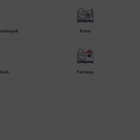
temények
Krimi
ékok
Fantasy