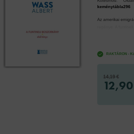
Kötésmód:
Olda
keménytábla
296
Az amerikai emigrác
regénye. A funtineli
RAKTÁRON - Küld
14,19 €
12,90