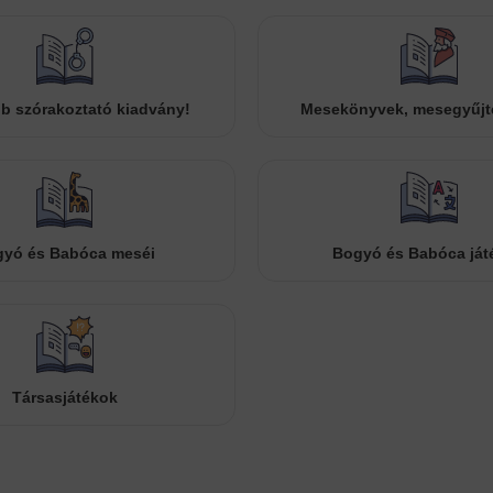
b szórakoztató kiadvány!
Mesekönyvek, mesegyűj
yó és Babóca meséi
Bogyó és Babóca ját
Társasjátékok
Cookies