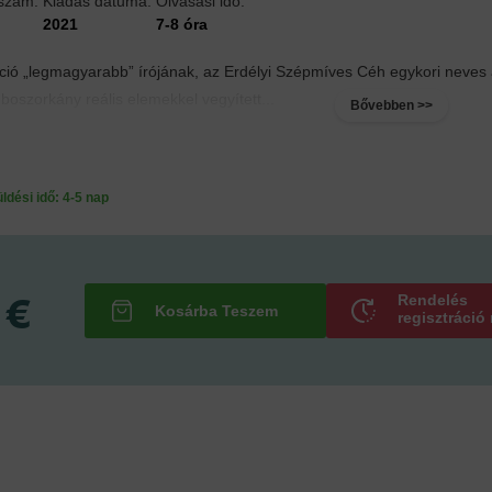
lszám:
Kiadás dátuma:
Olvasási idő:
2021
7-8 óra
ió „legmagyarabb” írójának, az Erdélyi Szépmíves Céh egykori neves al
 boszorkány reális elemekkel vegyített...
Bővebben >>
ési idő: 4-5 nap
 €
Rendelés
regisztráció