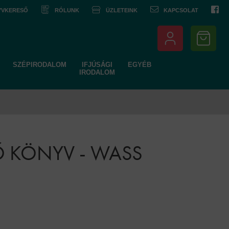
NYVKERESŐ
RÓLUNK
ÜZLETEINK
KAPCSOLAT
SZÉPIRODALOM
IFJÚSÁGI
EGYÉB
IRODALOM
Ő KÖNYV - WASS