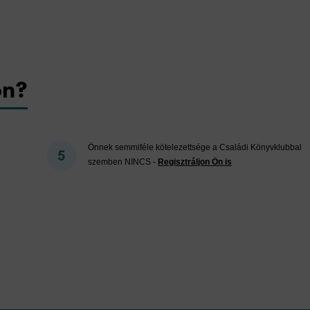
on?
Önnek semmiféle kötelezettsége a Családi Könyvklubbal
szemben NINCS -
Regisztráljon Ön is