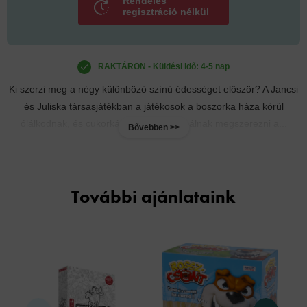
Rendelés
regisztráció nélkül
RAKTÁRON - Küldési idő: 4-5 nap
Ki szerzi meg a négy különböző színű édességet először? A Jancsi
és Juliska társasjátékban a játékosok a boszorka háza körül
ólálkodnak, és cukorkákat, sütiket próbálnak megszerezni a...
Bővebben >>
További ajánlataink