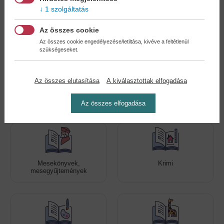
1 szolgáltatás
Kedvenc kategóriák
Az összes cookie
Az összes cookie engedélyezése/letiltása, kivéve a feltétlenül
szükségeseket.
Az összes elutasítása
A kiválasztottak elfogadása
Romantikus regények
Még több szórakoztató
kiadvány!
Az összes elfogadása
Mesekönyvek,
Krimi
mesegyűjtemények