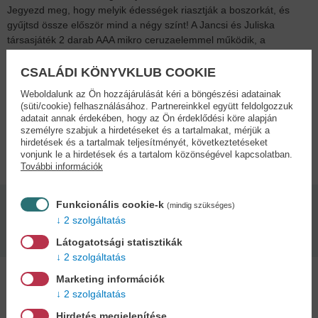
Jegyezd meg, hogy melyik édességek riasztják a boszorkát, és
gyűjtsd össze először mind a négy színt! A Jancsi és Juliska
társasjáték 2 darab AAA mikro ceruzaelemmel működik, a
csomagolás az elemeket nem tartalmazza. A Jancsi és Juliska
társasjáték tartalma: 4 játékfigura, 1 mézeskalács házikó
CSALÁDI KÖNYVKLUB COOKIE
boszorkánnyal, 1 játéktábla, 20 édesség, 1 dobókocka, rögzítő
Weboldalunk az Ön hozzájárulását kéri a böngészési adatainak
pöcök.
(süti/cookie) felhasználásához. Partnereinkkel együtt feldolgozzuk
adatait annak érdekében, hogy az Ön érdeklődési köre alapján
személyre szabjuk a hirdetéseket és a tartalmakat, mérjük a
Adatok
hirdetések és a tartalmak teljesítményét, következtetéseket
vonjunk le a hirdetések és a tartalom közönségével kapcsolatban.
További információk
Funkcionális cookie-k
(mindig szükséges)
Oldalszám:
Kiadás dátuma:
2 szolgáltatás
4 - 10 év
2026
Látogatotsági statisztikák
2 szolgáltatás
Marketing információk
2 szolgáltatás
Hirdetés megjelenítése