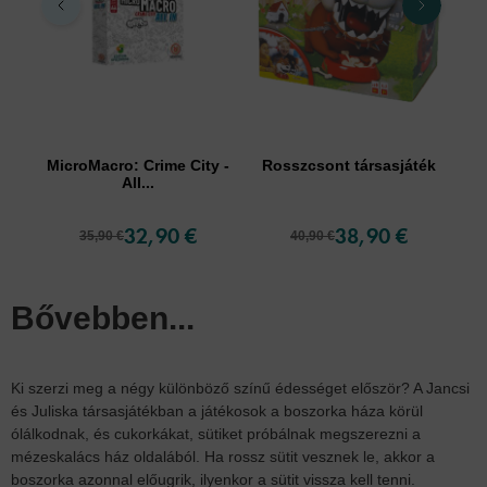
MicroMacro: Crime City -
Rosszcsont társasjáték
All...
32,90 €
38,90 €
35,90 €
40,90 €
Bővebben...
Ki szerzi meg a négy különböző színű édességet először? A Jancsi
és Juliska társasjátékban a játékosok a boszorka háza körül
ólálkodnak, és cukorkákat, sütiket próbálnak megszerezni a
mézeskalács ház oldalából. Ha rossz sütit vesznek le, akkor a
boszorka azonnal előugrik, ilyenkor a sütit vissza kell tenni.