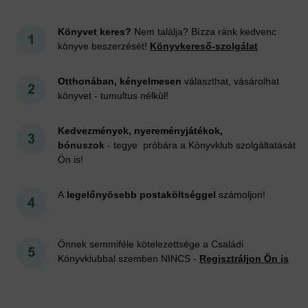
Könyvet keres?
Nem találja? Bízza ránk kedvenc
könyve beszerzését!
Könyvkereső-szolgálat
Otthonában, kényelmesen
választhat, vásárolhat
könyvet - tumultus nélkül!
Kedvezmények, nyereményjátékok,
bónuszok
- tegye próbára a Könyvklub szolgáltatását
Ön is!
A
legelőnyösebb postaköltséggel
számoljon!
Önnek semmiféle kötelezettsége a Családi
Könyvklubbal szemben NINCS -
Regisztráljon Ön is