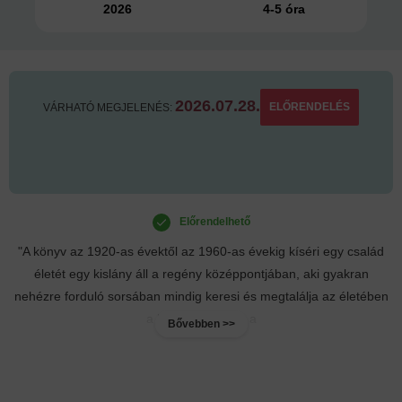
2026
4-5 óra
2026.07.28.
ELŐRENDELÉS
VÁRHATÓ MEGJELENÉS:
Előrendelhető
"A könyv az 1920-as évektől az 1960-as évekig kíséri egy család
életét egy kislány áll a regény középpontjában, aki gyakran
nehézre forduló sorsában mindig keresi és megtalálja az életében
a kapaszkodókat, a
Bővebben >>