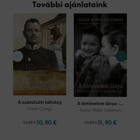
További ajánlataink
A száműzött bálvány
A történelem lánya -...
Pintér György
Susan Rubin Suleiman
10,90 €
11,90 €
11,99 €
13,69 €