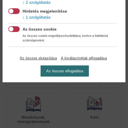
2 szolgáltatás
Hirdetés megjelenítése
1 szolgáltatás
Az összes cookie
Kedvenc kategóriák
Az összes cookie engedélyezése/letiltása, kivéve a feltétlenül
szükségeseket.
Az összes elutasítása
A kiválasztottak elfogadása
Az összes elfogadása
Romantikus regények
Még több szórakoztató
kiadvány!
Mesekönyvek,
Krimi
mesegyűjtemények