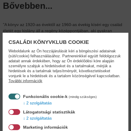
Bővebben...
"A könyv az 1920-as évektől az 1960-as évekig kíséri egy család
életét egy kislány áll a regény középpontjában, aki gyakran
nehézre forduló sorsában mindig keresi és megtalálja az életében
CSALÁDI KÖNYVKLUB COOKIE
a kapaszkodókat, a Cölöpöket".
Weboldalunk az Ön hozzájárulását kéri a böngészési adatainak
(süti/cookie) felhasználásához. Partnereinkkel együtt feldolgozzuk
Adatok
adatait annak érdekében, hogy az Ön érdeklődési köre alapján
személyre szabjuk a hirdetéseket és a tartalmakat, mérjük a
hirdetések és a tartalmak teljesítményét, következtetéseket
vonjunk le a hirdetések és a tartalom közönségével kapcsolatban.
További információk
Kötésmód:
Oldalszám:
keménytábla
184
Funkcionális cookie-k
(mindig szükséges)
2 szolgáltatás
Látogatotsági statisztikák
Kiadás dátuma:
2 szolgáltatás
2026
Marketing információk