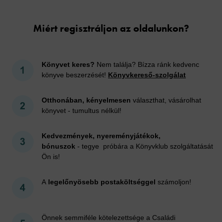
Miért regisztráljon az oldalunkon?
Könyvet keres?
Nem találja? Bízza ránk kedvenc
könyve beszerzését!
Könyvkereső-szolgálat
Otthonában, kényelmesen
választhat, vásárolhat
könyvet - tumultus nélkül!
Kedvezmények, nyereményjátékok,
bónuszok
- tegye próbára a Könyvklub szolgáltatását
Ön is!
A
legelőnyösebb postaköltséggel
számoljon!
Önnek semmiféle kötelezettsége a Családi