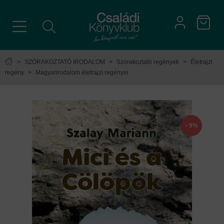
>
SZÓRAKOZTATÓ IRODALOM
>
Szórakoztató regények
>
Életrajzi
regény
>
Magyarirodalom életrajzi regényei
- 9%