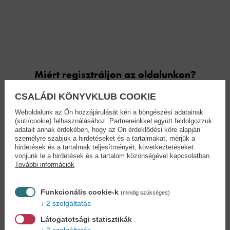
Miért regisztráljon az oldalunkon?
CSALÁDI KÖNYVKLUB COOKIE
Könyvet keres?
Nem találja? Bízza ránk kedvenc
Weboldalunk az Ön hozzájárulását kéri a böngészési adatainak
(süti/cookie) felhasználásához. Partnereinkkel együtt feldolgozzuk
könyve beszerzését!
Könyvkereső-szolgálat
adatait annak érdekében, hogy az Ön érdeklődési köre alapján
személyre szabjuk a hirdetéseket és a tartalmakat, mérjük a
hirdetések és a tartalmak teljesítményét, következtetéseket
Otthonában, kényelmesen
választhat, vásárolhat
vonjunk le a hirdetések és a tartalom közönségével kapcsolatban.
könyvet - tumultus nélkül!
További információk
Kedvezmények, nyereményjátékok,
Funkcionális cookie-k
(mindig szükséges)
bónuszok
- tegye próbára a Könyvklub szolgáltatását
2 szolgáltatás
Ön is!
Látogatotsági statisztikák