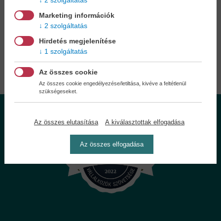
2 szolgáltatás
A
legelőnyösebb postaköltséggel
számoljon!
Marketing információk
2 szolgáltatás
Önnek semmiféle kötelezettsége a Családi
Hirdetés megjelenítése
Könyvklubbal szemben NINCS -
Regisztráljon Ön is
1 szolgáltatás
Az összes cookie
Az összes cookie engedélyezése/letiltása, kivéve a feltétlenül
szükségeseket.
Az összes elutasítása
A kiválasztottak elfogadása
Az összes elfogadása