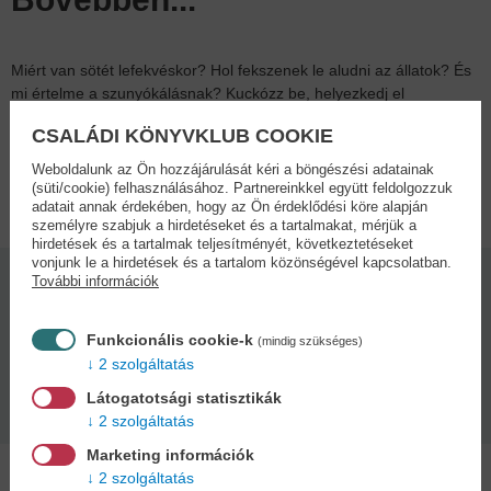
Miért van sötét lefekvéskor? Hol fekszenek le aludni az állatok? És
mi értelme a szunyókálásnak? Kuckózz be, helyezkedj el
kényelmesen, és derítsük ki együtt!
CSALÁDI KÖNYVKLUB COOKIE
Weboldalunk az Ön hozzájárulását kéri a böngészési adatainak
Adatok
(süti/cookie) felhasználásához. Partnereinkkel együtt feldolgozzuk
adatait annak érdekében, hogy az Ön érdeklődési köre alapján
személyre szabjuk a hirdetéseket és a tartalmakat, mérjük a
hirdetések és a tartalmak teljesítményét, következtetéseket
vonjunk le a hirdetések és a tartalom közönségével kapcsolatban.
További információk
Kötésmód:
Oldalszám:
keménytábla
12
Funkcionális cookie-k
(mindig szükséges)
2 szolgáltatás
Kiadás dátuma:
Látogatotsági statisztikák
2025
2 szolgáltatás
Marketing információk
2 szolgáltatás