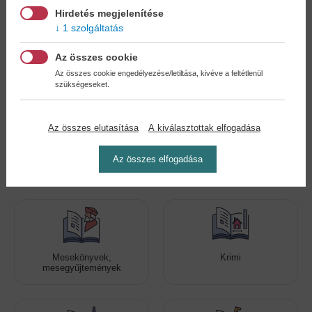
Hirdetés megjelenítése
1 szolgáltatás
Kedvenc kategóriák
Az összes cookie
Az összes cookie engedélyezése/letiltása, kivéve a feltétlenül
szükségeseket.
Az összes elutasítása
A kiválasztottak elfogadása
Romantikus regények
Még több szórakoztató
Az összes elfogadása
kiadvány!
Mesekönyvek,
Krimi
mesegyűjtemények