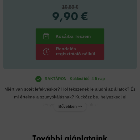
10,89 €
9,90 €
Rendelés
regisztráció nélkül
RAKTÁRON - Küldési idő: 4-5 nap
Miért van sötét lefekvéskor? Hol fekszenek le aludni az állatok? És
mi értelme a szunyókálásnak? Kuckózz be, helyezkedj el
kényelmesen, és derítsük ki
Bővebben >>
További ajánlataink