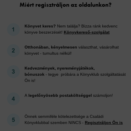
Miért regisztráljon az oldalunkon?
Könyvet keres?
Nem találja? Bízza ránk kedvenc
könyve beszerzését!
Könyvkereső-szolgálat
Otthonában, kényelmesen
választhat, vásárolhat
könyvet - tumultus nélkül!
Kedvezmények, nyereményjátékok,
bónuszok
- tegye próbára a Könyvklub szolgáltatását
Ön is!
A
legelőnyösebb postaköltséggel
számoljon!
Önnek semmiféle kötelezettsége a Családi
Könyvklubbal szemben NINCS -
Regisztráljon Ön is