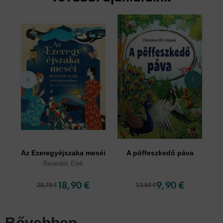
Az Ezeregyéjszaka meséi
A pöffeszkedő páva
Benedek Elek
18,90 €
9,90 €
20,79 €
13,50 €
Bővebben...