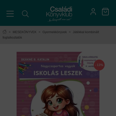
>
MESEKÖNYVEK
>
Gyermekkönyvek
>
Játékkal kombinált
foglalkoztatók
- 13%