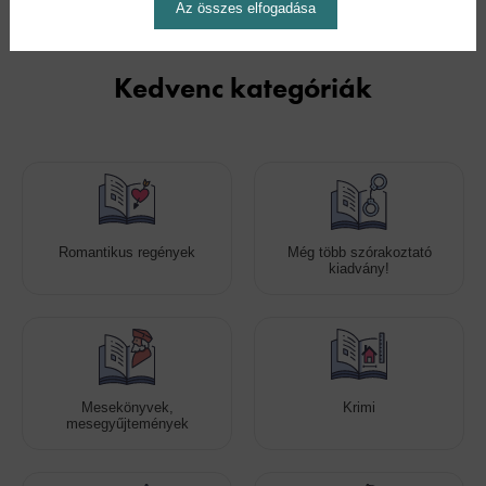
Az összes elfogadása
Kedvenc kategóriák
Romantikus regények
Még több szórakoztató
kiadvány!
Mesekönyvek,
Krimi
mesegyűjtemények