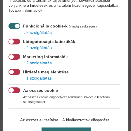
hirdetések és a tartalmak teljesítményét, következtetéseket
összefüggéseket. A betűkereső feladványok a betűkép
vonjunk le a hirdetések és a tartalom közönségével kapcsolatban.
azonosítását készítik elő. A kedves történetek abban segítenek,
További információk
hogy a gyermek a hallott szövegből ki tudja szűrni a lényeget. Ez
azért fontos, mert ez az értő olvasás alapja. A füzet célja az, hogy
Funkcionális cookie-k
játékos feladatok formájában megkezdje az olvasás előkészítését,
(mindig szükséges)
2 szolgáltatás
és magabiztos alapot adjon az iskolakezdéshez.
Látogatotsági statisztikák
2 szolgáltatás
Adatok
Marketing információk
2 szolgáltatás
Hirdetés megjelenítése
1 szolgáltatás
Kötésmód:
Oldalszám:
puha kötés
40
Az összes cookie
Az összes cookie engedélyezése/letiltása, kivéve a feltétlenül
Kiadás dátuma:
szükségeseket.
2026
Az összes elutasítása
A kiválasztottak elfogadása