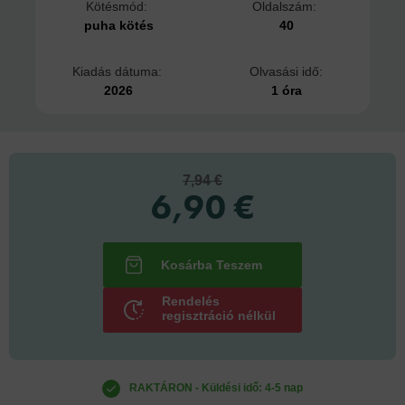
Kötésmód:
Oldalszám:
puha kötés
40
Kiadás dátuma:
Olvasási idő:
2026
1 óra
7,94 €
6,90 €
Rendelés
regisztráció nélkül
RAKTÁRON - Küldési idő: 4-5 nap