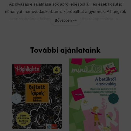
Az olvasás elsajátítása sok apró lépésből áll, és ezek közül jó
néhányat már óvodáskorban is kipróbálhat a gyermek. A hangzók
azonosságának felismerése, a hangok összekapcsolása, a...
Bővebben >>
További ajánlataink