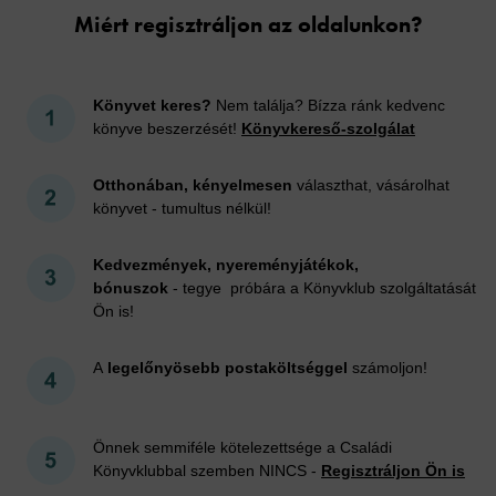
Miért regisztráljon az oldalunkon?
Könyvet keres?
Nem találja? Bízza ránk kedvenc
könyve beszerzését!
Könyvkereső-szolgálat
Otthonában, kényelmesen
választhat, vásárolhat
könyvet - tumultus nélkül!
Kedvezmények, nyereményjátékok,
bónuszok
- tegye próbára a Könyvklub szolgáltatását
Ön is!
A
legelőnyösebb postaköltséggel
számoljon!
Önnek semmiféle kötelezettsége a Családi
Könyvklubbal szemben NINCS -
Regisztráljon Ön is