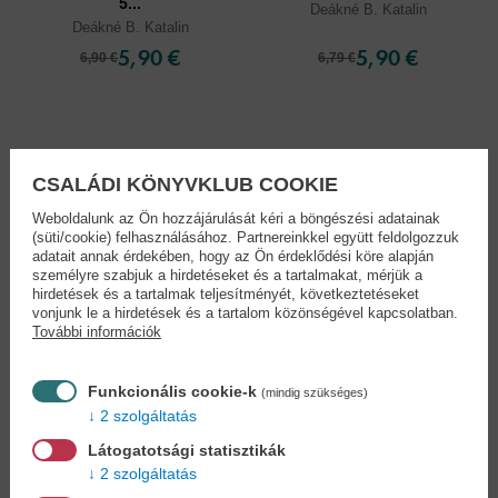
5...
Deákné B. Katalin
Deákné B. Katalin
5,90 €
5,90 €
6,90 €
6,79 €
CSALÁDI KÖNYVKLUB COOKIE
Weboldalunk az Ön hozzájárulását kéri a böngészési adatainak
(süti/cookie) felhasználásához. Partnereinkkel együtt feldolgozzuk
adatait annak érdekében, hogy az Ön érdeklődési köre alapján
személyre szabjuk a hirdetéseket és a tartalmakat, mérjük a
hirdetések és a tartalmak teljesítményét, következtetéseket
vonjunk le a hirdetések és a tartalom közönségével kapcsolatban.
További információk
Funkcionális cookie-k
(mindig szükséges)
2 szolgáltatás
Látogatotsági statisztikák
Iskola-előkészítő...
Az első ovis
munkafüzetem -...
2 szolgáltatás
Deákné B. Katalin
Deákné B. Katalin