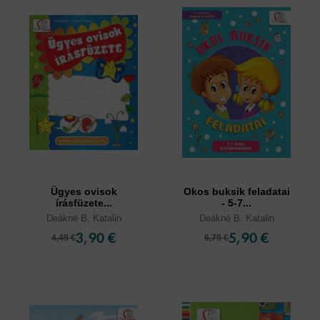
Ügyes ovisok
Okos buksik feladatai
írásfüzete...
- 5-7...
Deákné B. Katalin
Deákné B. Katalin
3,90 €
5,90 €
4,49 €
6,79 €