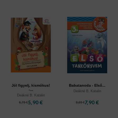
Jól figyelj, kismókus!
Babatanoda - Első...
-...
Deákné B. Katalin
Deákné B. Katalin
5,90 €
7,90 €
6,79 €
8,69 €