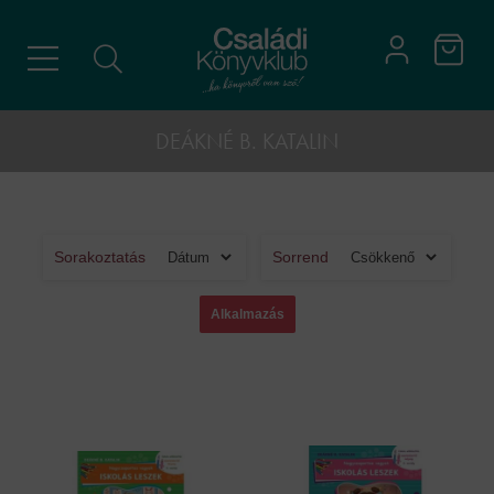
DEÁKNÉ B. KATALIN
Sorakoztatás
Sorrend