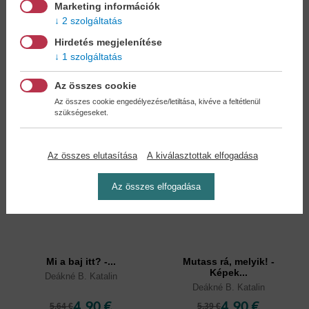
Marketing információk
5,90 €
4,90 €
6,79 €
5,39 €
2 szolgáltatás
Hirdetés megjelenítése
1 szolgáltatás
Az összes cookie
Az összes cookie engedélyezése/letiltása, kivéve a feltétlenül
szükségeseket.
Az összes elutasítása
A kiválasztottak elfogadása
Az összes elfogadása
Mi a baj itt? -...
Mutass rá, melyik! -
Képek...
Deákné B. Katalin
Deákné B. Katalin
4,90 €
4,90 €
5,64 €
5,39 €