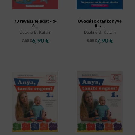
70 ravasz feladat - 5-
Óvodások tankönyve
8...
II. -...
Deákné B. Katalin
Deákné B. Katalin
6,90 €
7,90 €
7,59 €
8,69 €