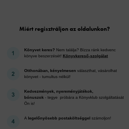
Cookies
Miért regisztráljon az oldalunkon?
Könyvet keres?
Nem találja? Bízza ránk kedvenc
könyve beszerzését!
Könyvkereső-szolgálat
Otthonában, kényelmesen
választhat, vásárolhat
könyvet - tumultus nélkül!
Kedvezmények, nyereményjátékok,
bónuszok
- tegye próbára a Könyvklub szolgáltatását
Ön is!
A
legelőnyösebb postaköltséggel
számoljon!