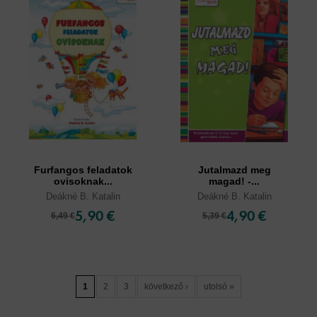
Furfangos feladatok
Jutalmazd meg
ovisoknak...
magad! -...
Deákné B. Katalin
Deákné B. Katalin
5,90 €
4,90 €
6,49 €
5,39 €
1
2
3
következő ›
utolsó »