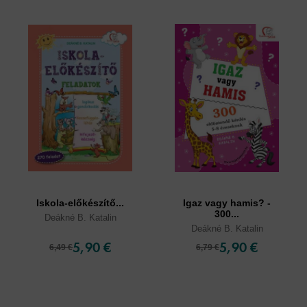
Iskola-előkészítő...
Igaz vagy hamis? -
300...
Deákné B. Katalin
Deákné B. Katalin
5,90 €
5,90 €
6,49 €
6,79 €