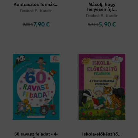
Kontrasztos formák...
Másolj, hogy
helyesen írj!...
Deákné B. Katalin
Deákné B. Katalin
7,90 €
5,90 €
9,09 €
6,79 €
60 ravasz feladat - 4-
Iskola-előkészítő...