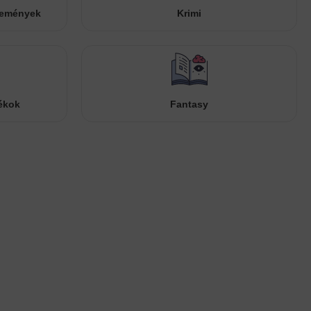
temények
Krimi
ékok
Fantasy