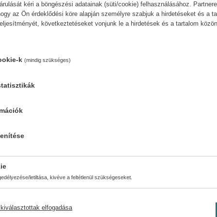
ulását kéri a böngészési adatainak (süti/cookie) felhasználásához. Partnere
ogy az Ön érdeklődési köre alapján személyre szabjuk a hirdetéseket és a ta
 töltünk a tárolóba, ilyen esetben víz folyik Pa
teljesítményét, következtetéseket vonjunk le a hirdetések és a tartalom köz
 kutyus a forgatás után megrázza magát, visszaf
élba.
ookie-k
(mindig szükséges)
i, aki elsőként ér körbe.
ó játék az egész család számára.
tatisztikák
rmációk
s kutyus
 zuhanyfej
lenítése
ie
délyezése/letiltása, kivéve a feltétlenül szükségeseket.
ceruzaelemmel működik, amelyeket a csomagolás nem tarta
kiválasztottak elfogadása