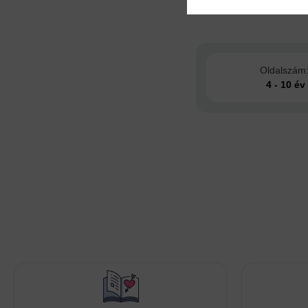
Adatok
Oldalszám
4 - 10 év