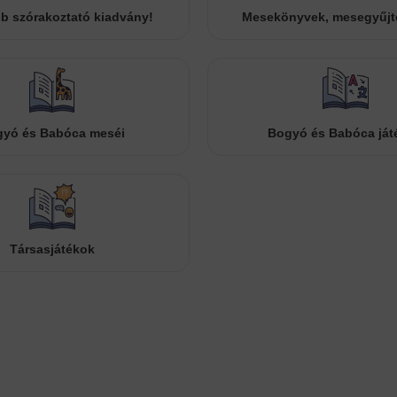
b szórakoztató kiadvány!
Mesekönyvek, mesegyűj
yó és Babóca meséi
Bogyó és Babóca ját
Társasjátékok
Cookies