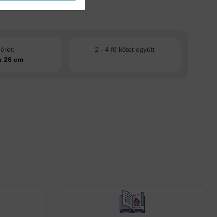
éret:
2 - 4 fő kötet együtt
x 26 cm