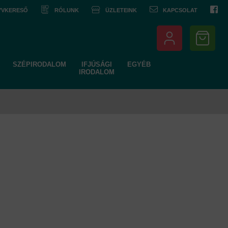
NYVKERESŐ
RÓLUNK
ÜZLETEINK
KAPCSOLAT
SZÉPIRODALOM
IFJÚSÁGI
EGYÉB
IRODALOM