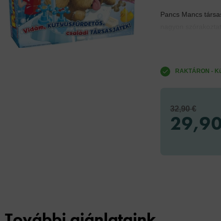
Pancs Mancs társas
nagyon szórakoztató
RAKTÁRON - Küld
32,90 €
29,90
További ajánlataink