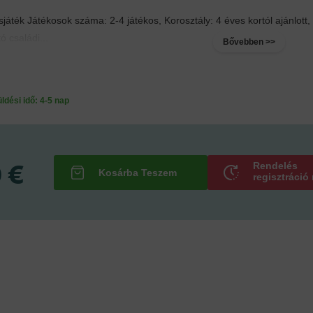
játék Játékosok száma: 2-4 játékos, Korosztály: 4 éves kortól ajánlot
 családi...
Bővebben >>
ési idő: 4-5 nap
 €
Rendelés
regisztráció