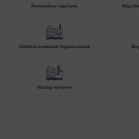
Romantikus regények
Még töb
Játékkal kombinált foglalkoztatók
Bog
Ifjúsági könyvek