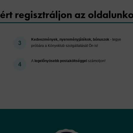
ért regisztráljon az oldalunk
Kedvezmények, nyereményjátékok, bónuszok
- tegye
próbára a Könyvklub szolgáltatását Ön is!
A
legelőnyösebb postaköltséggel
számoljon!