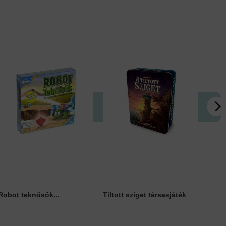
Robot teknősök...
Tiltott sziget társasjáték
Activi