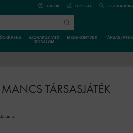
AKCIÓK
TOP LISTA
FELVIDÉKI KÖ
ÖNKÉPZÉS
SZÓRAKOZTATÓ
MESEKÖNYVEK
TÁRSASJÁTÉK
IRODALOM
 MANCS TÁRSASJÁTÉK
 dátuma: