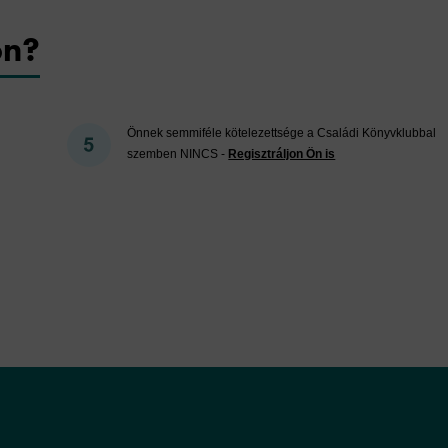
on?
Önnek semmiféle kötelezettsége a Családi Könyvklubbal
szemben NINCS -
Regisztráljon Ön is