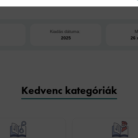
:
Kiadás dátuma:
M
2025
26 
Kedvenc kategóriák