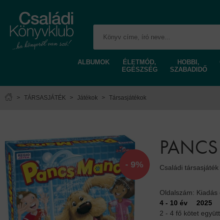
ALBUMOK
ÉLETMÓD,
HOBBI,
EGÉSZSÉG
SZABADIDŐ
>
TÁRSASJÁTÉK
>
Játékok
>
Társasjátékok
PANCS
- 9%
Családi társasjáték
Oldalszám:
Kiadás
4 - 10 év
2025
2 - 4 fő kötet együtt