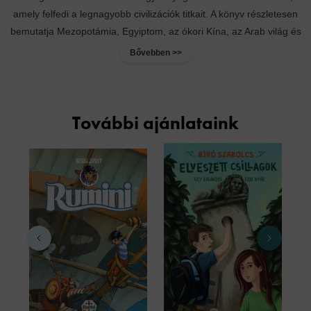
amely felfedi a legnagyobb civilizációk titkait. A könyv részletesen
bemutatja Mezopotámia, Egyiptom, az ókori Kína, az Arab világ és
számos más...
Bővebben >>
További ajánlataink