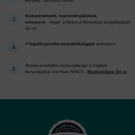
könyvet - tumultus nélkül!
Kedvezmények, nyereményjátékok,
bónuszok
- tegye próbára a Könyvklub szolgáltatását
Ön is!
A
legelőnyösebb postaköltséggel
számoljon!
Önnek semmiféle kötelezettsége a Családi
Könyvklubbal szemben NINCS -
Regisztráljon Ön is