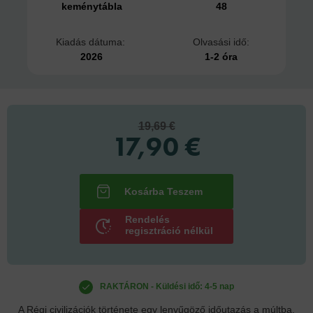
keménytábla
48
Kiadás dátuma:
Olvasási idő:
2026
1-2 óra
19,69 €
17,90 €
Rendelés
regisztráció nélkül
RAKTÁRON - Küldési idő: 4-5 nap
A Régi civilizációk története egy lenyűgöző időutazás a múltba,