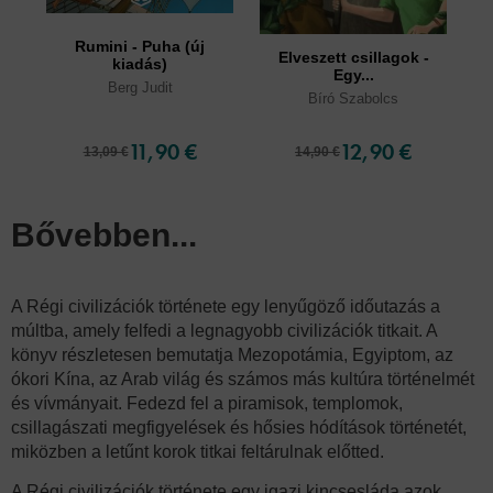
Rumini - Puha (új
A 
Elveszett csillagok -
kiadás)
Egy...
Berg Judit
Bíró Szabolcs
11,90 €
12,90 €
13,09 €
14,90 €
Bővebben...
A Régi civilizációk története egy lenyűgöző időutazás a
múltba, amely felfedi a legnagyobb civilizációk titkait. A
könyv részletesen bemutatja Mezopotámia, Egyiptom, az
ókori Kína, az Arab világ és számos más kultúra történelmét
és vívmányait. Fedezd fel a piramisok, templomok,
csillagászati megfigyelések és hősies hódítások történetét,
miközben a letűnt korok titkai feltárulnak előtted.
A Régi civilizációk története egy igazi kincsesláda azok