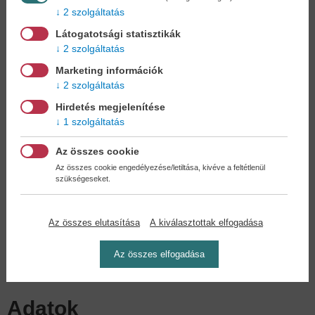
2 szolgáltatás
Az ismeretterjesztő könyvek fontossága nem csupán a múlt
Látogatotsági statisztikák
megértésében rejlik, hanem abban is, hogy segítenek összekötni a
2 szolgáltatás
múltat a jelennel. A régi civilizációk vívmányai, találmányai és
gondolkodásmódjai alapjaiban határozzák meg a modern
Marketing információk
világunkat, és megértésük nélkül nehezen érthetjük meg a jelen
2 szolgáltatás
kihívásait és értékeit. A Régi civilizációk története olyan olvasmány,
Hirdetés megjelenítése
amely minden korosztálynak hasznos és inspiráló lehet, legyen szó
1 szolgáltatás
történelem iránt érdeklődő gyerekekről, diákokról vagy felnőttekről.
Az összes cookie
A könyv nagy előnye, hogy a bonyolult történelmi összefüggéseket
Az összes cookie engedélyezése/letiltása, kivéve a feltétlenül
könnyen érthető, színes és izgalmas formában tárja az olvasó elé.
szükségeseket.
Ezáltal a tudás átadása nem csupán informatív, hanem
szórakoztató is, ami hozzájárul a kultúrák közötti megértés és
tisztelet növekedéséhez. A könyv olvasása közben az olvasó
Az összes elutasítása
A kiválasztottak elfogadása
betekintést nyer az emberiség kreatív, innovatív, ám néha
konfliktusokkal terhes múltjába, és megértheti, hogyan formálták
Az összes elfogadása
ezek az események a világunkat.
Adatok