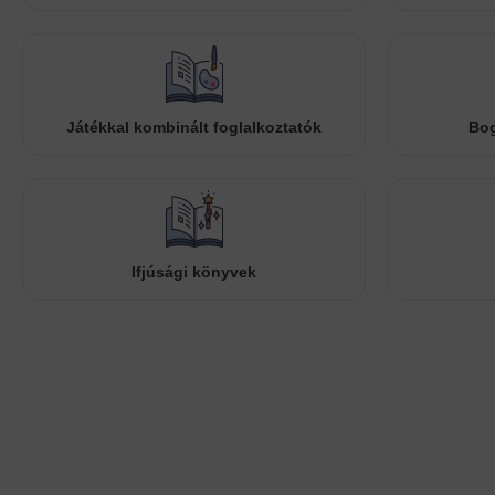
Játékkal kombinált foglalkoztatók
Bog
Ifjúsági könyvek