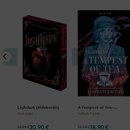
Lightlark (éldekorált)
A Tempest of Tea -...
Alex Aster
Hafsah Faizal
20,90 €
18,90 €
22,99 €
21,74 €