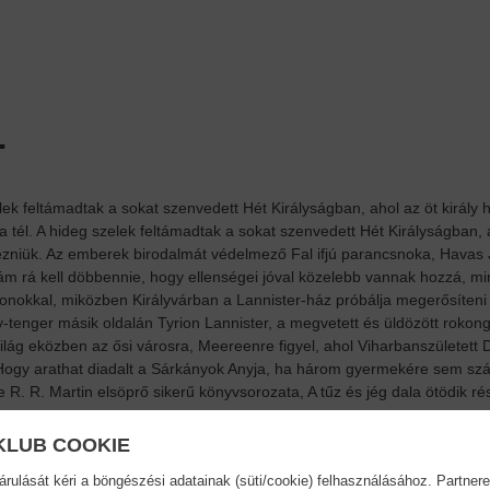
.
elek feltámadtak a sokat szenvedett Hét Királyságban, ahol az öt király 
tél. A hideg szelek feltámadtak a sokat szenvedett Hét Királyságban, a
zniük. Az emberek birodalmát védelmező Fal ifjú parancsnoka, Havas J
t, ám rá kell döbbennie, hogy ellenségei jóval közelebb vannak hozzá, 
tonokkal, miközben Királyvárban a Lannister-ház próbálja megerősíteni
ny-tenger másik oldalán Tyrion Lannister, a megvetett és üldözött rokon
A világ eközben az ősi városra, Meereenre figyel, ahol Viharbanszületett
Hogy arathat diadalt a Sárkányok Anyja, ha három gyermekére sem számíth
R. R. Martin elsöprő sikerű könyvsorozata, A tűz és jég dala ötödik rész
.
KLUB COOKIE
ulását kéri a böngészési adatainak (süti/cookie) felhasználásához. Partnere