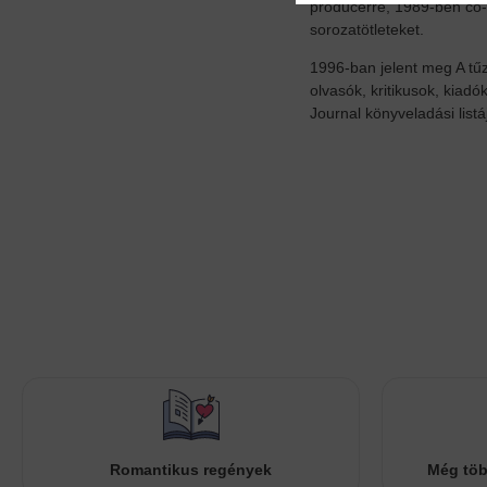
producerré, 1989-ben co-e
sorozatötleteket.
1996-ban jelent meg A tűz
olvasók, kritikusok, kiadó
Journal könyveladási list
Romantikus regények
Még töb