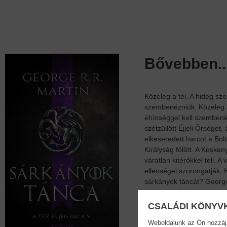
Bővebben..
Közeleg a tél. A hideg sz
szembenézniük. Közeleg a 
éhínséggel kell szembené
szétzüllött Éjjeli Őrsége
elkeseredett harcot a Bol
Királyság fölött. A Keske
váratlan kitérőkkel teli. 
ellenségei szorongatják. 
sárkányok táncát? George 
összecsapásokat tartogat
CSALÁDI KÖNYV
Adatok
Weboldalunk az Ön hozzájár