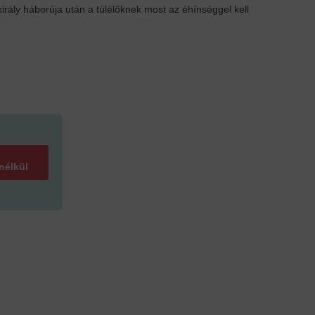
király háborúja után a túlélőknek most az éhínséggel kell
 nélkül