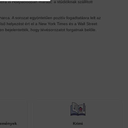
bra is Hollywoodban maradt: a stúdióknak szállított
arca. A sorozat egyöntetűen pozitív fogadtatásra lelt az
első helyezést ért el a New York Times és a Wall Street
en bejelentették, hogy tévésorozatot forgatnak belőle.
temények
Krimi