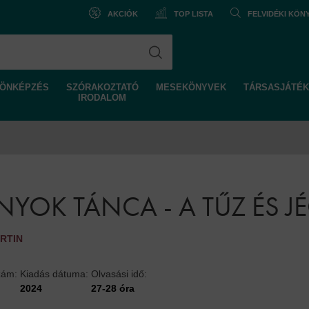
AKCIÓK
TOP LISTA
FELVIDÉKI KÖ
ÖNKÉPZÉS
SZÓRAKOZTATÓ
MESEKÖNYVEK
TÁRSASJÁTÉK
IRODALOM
YOK TÁNCA - A TŰZ ÉS JÉG
RTIN
zám:
Kiadás dátuma:
Olvasási idő:
2024
27-28 óra