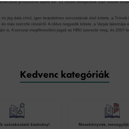
xecutive producerré lépett elő. Ez utóbbi befejezése után Martin továb
 és jég dala című, igen terjedelmes sorozatának első kötete, a Trónok h
k és más szerzők részéről. A ciklus negyedik kötete, a Varjak lakomája 
áján is. A sorozat megfilmesítési jogait az HBO szerezte meg, és 2007-b
Kedvenc kategóriák
b szórakoztató kiadvány!
Mesekönyvek, mesegyűj