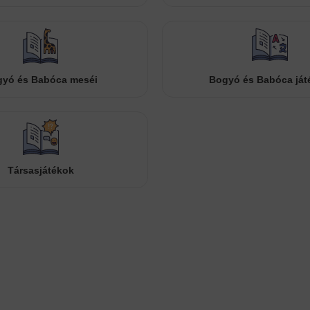
yó és Babóca meséi
Bogyó és Babóca ját
Társasjátékok
Cookies