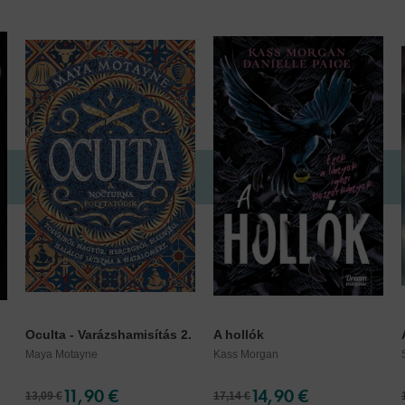
Oculta - Varázshamisítás 2.
A hollók
Maya Motayne
Kass Morgan
11,90 €
14,90 €
13,09 €
17,14 €