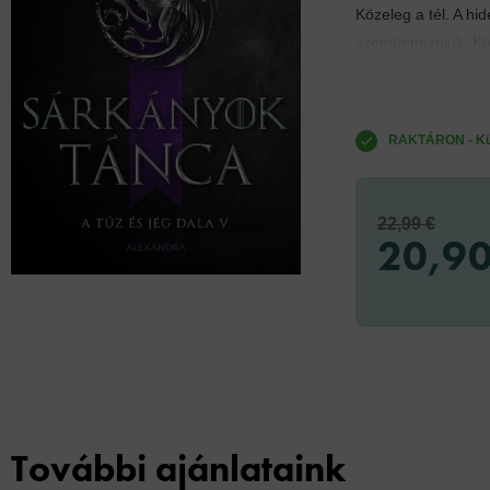
Közeleg a tél. A hi
szembenézniük. Köze
RAKTÁRON - Küld
22,99 €
20,90
További ajánlataink