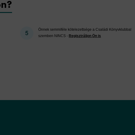
on?
Önnek semmiféle kötelezettsége a Családi Könyvklubbal
szemben NINCS -
Regisztráljon Ön is