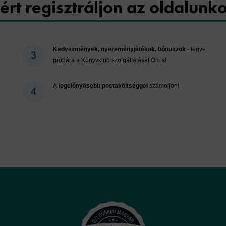
ért regisztráljon az oldalunk
Kedvezmények, nyereményjátékok, bónuszok
- tegye
próbára a Könyvklub szolgáltatását Ön is!
A
legelőnyösebb postaköltséggel
számoljon!