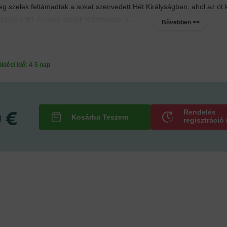
deg szelek feltámadtak a sokat szenvedett Hét Királyságban, ahol az öt 
leg a tél. A hideg szelek feltámadtak a...
Bővebben >>
ési idő: 4-5 nap
 €
Rendelés
regisztráció