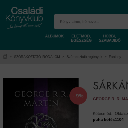
ALBUMOK
ÉLETMÓD,
HOBBI,
EGÉSZSÉG
SZABADIDŐ
>
SZÓRAKOZTATÓ IRODALOM
>
Szórakoztató regények
>
Fantasy
SÁRKÁN
- 9%
GEORGE R. R. MA
Kötésmód:
Oldals
puha kötés
1104