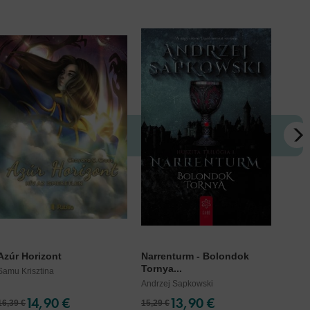
Azúr Horizont
Narrenturm - Bolondok
Hada
Tornya...
Samu Krisztina
Tracy 
Andrzej Sapkowski
14,90 €
13,90 €
16,39 €
15,29 €
25,19 