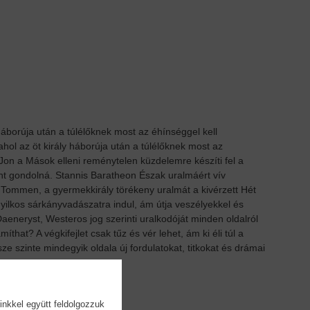
háborúja után a túlélőknek most az éhínséggel kell
hol az öt király háborúja után a túlélőknek most az
on a Mások elleni reménytelen küzdelemre készíti fel a
mint gondolná. Stannis Baratheon Észak uralmáért vív
 Tommen, a gyermekkirály törékeny uralmát a kivérzett Hét
gyilkos sárkányvadászatra indul, ám útja veszélyekkel és
 Daeneryst, Westeros jog szerinti uralkodóját minden oldalról
at? A végkifejlet csak tűz és vér lehet, ám ki éli túl a
e szinte mindegyik oldala új fordulatokat, titkokat és drámai
inkkel együtt feldolgozzuk