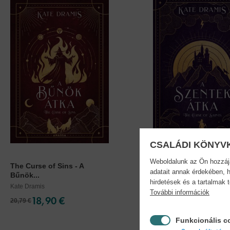
CSALÁDI KÖNYV
Weboldalunk az Ön hozzájár
The Curse of Sins - A
The Curse of Saints - A
adatait annak érdekében, h
Bűnök...
Kate Dramis
hirdetések és a tartalmak 
Kate Dramis
További információk
18,90 €
14,90 €
20,79 €
16,39 €
Funkcionális c