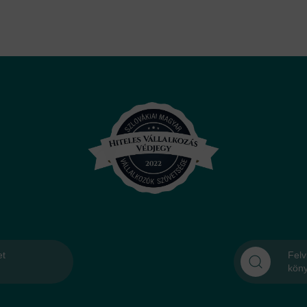
et
Felv
kön