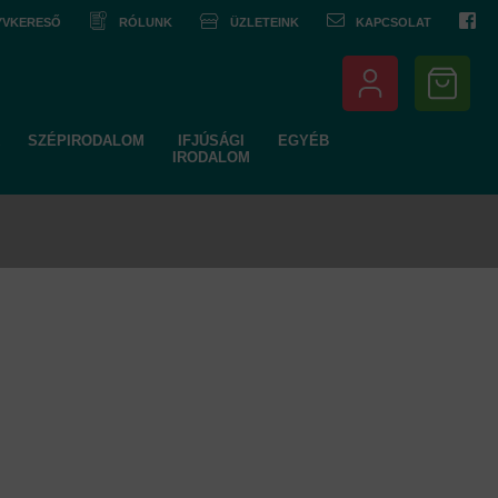
NYVKERESŐ
RÓLUNK
ÜZLETEINK
KAPCSOLAT
SZÉPIRODALOM
IFJÚSÁGI
EGYÉB
IRODALOM