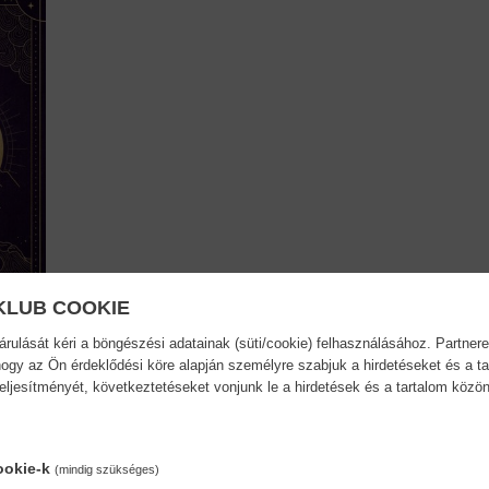
KLUB COOKIE
ulását kéri a böngészési adatainak (süti/cookie) felhasználásához. Partnere
...
ogy az Ön érdeklődési köre alapján személyre szabjuk a hirdetéseket és a ta
teljesítményét, következtetéseket vonjunk le a hirdetések és a tartalom köz
ookie-k
(mindig szükséges)