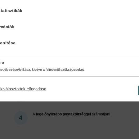
tatisztikák
Cookies
rmációk
lenítése
ért regisztráljon az oldalunk
ie
délyezése/letiltása, kivéve a feltétlenül szükségeseket.
kiválasztottak elfogadása
Kedvezmények, nyereményjátékok, bónuszok
- tegye
próbára a Könyvklub szolgáltatását Ön is!
A
legelőnyösebb postaköltséggel
számoljon!