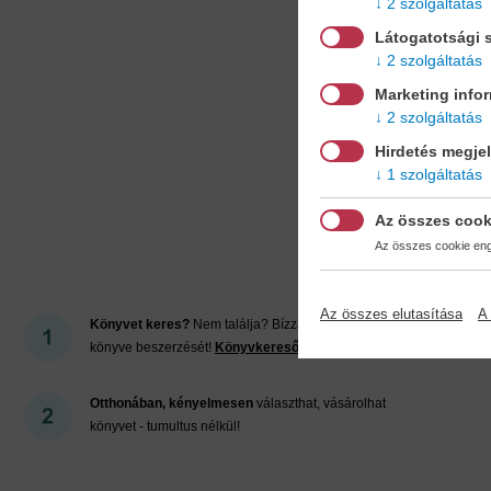
2 szolgáltatás
Látogatotsági s
2 szolgáltatás
Marketing info
2 szolgáltatás
Hirdetés megje
1 szolgáltatás
Mi
Az összes cook
Az összes cookie enge
Az összes elutasítása
A 
Könyvet keres?
Nem találja? Bízza ránk kedvenc
könyve beszerzését!
Könyvkereső-szolgálat
Otthonában, kényelmesen
választhat, vásárolhat
könyvet - tumultus nélkül!