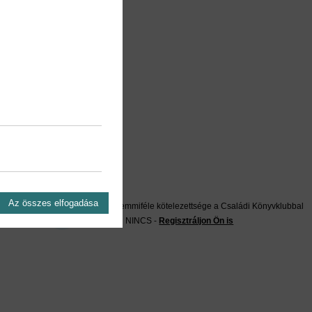
on?
Az összes elfogadása
Önnek semmiféle kötelezettsége a Családi Könyvklubbal
szemben NINCS -
Regisztráljon Ön is