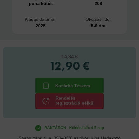
puha kötés
208
Kiadás dátuma:
Olvasási idő:
2025
5-6 óra
14,84 €
12,90 €
Rendelés
regisztráció nélkül
RAKTÁRON - Küldési idő: 4-5 nap
Shang Yang (i. e. 390–338) az ókori Kína Hadakozó