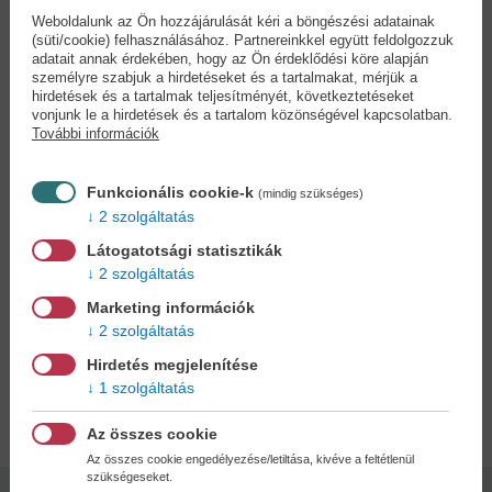
rivális fejedelemségeket sorra legyűrve, i. e. 221-ben első ízben
Weboldalunk az Ön hozzájárulását kéri a böngészési adatainak
egyesítette a Kínai Birodalmat. Shang Yang műve, a Shang urának
(süti/cookie) felhasználásához. Partnereinkkel együtt feldolgozzuk
könyve a pragmatikus módszereket hirdető bölcseleti iskola, a
adatait annak érdekében, hogy az Ön érdeklődési köre alapján
személyre szabjuk a hirdetéseket és a tartalmakat, mérjük a
legizmus gyakorlati kézikönyvének is tekinthető, amely olyan,
hirdetések és a tartalmak teljesítményét, következtetéseket
korokon és kontinenseken átívelő gyakorlati útmutatással szolgál,
vonjunk le a hirdetések és a tartalom közönségével kapcsolatban.
amely lehetővé teszi egy erősen centralizált totalitárius állam és
További információk
egy autoriter rezsim kiépítését, stabilizálását és működtetését. A mű
megállapításai máig éppoly érvényesek, mint voltak az elmúlt több
Funkcionális cookie-k
(mindig szükséges)
mint két évezredben, hiszen bármely politikai viszályokkal,
2 szolgáltatás
háborúkkal terhes és társadalmi átalakulások jellemezte
korszakban különösen hasznos és értékes betekintést engednek a
Látogatotsági statisztikák
kormányzás és a vezetés útvesztőibe. Ez az ősi kínai politika- és
2 szolgáltatás
kormányzáselméleti mű Tokaji Zsolt sinológus, fordító szakértő
Marketing információk
tolmácsolásában most először olvasható magyarul teljes
2 szolgáltatás
terjedelmében.
Hirdetés megjelenítése
1 szolgáltatás
Adatok
Az összes cookie
Az összes cookie engedélyezése/letiltása, kivéve a feltétlenül
szükségeseket.