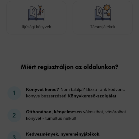
Ifjúsági könyvek
Társasjátékok
Cookies
Miért regisztráljon az oldalunkon?
Könyvet keres?
Nem találja? Bízza ránk kedvenc
könyve beszerzését!
Könyvkereső-szolgálat
Otthonában, kényelmesen
választhat, vásárolhat
könyvet - tumultus nélkül!
Kedvezmények, nyereményjátékok,