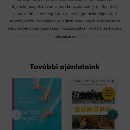
fejedelemségek néven ismert korszakának (i. e. 453–221)
kiemelkedő jelentőségű politikusa és gondolkodója volt. A
törvénykezők iskolájának, a legizmusnak egyik legismertebb
képviselője olyan gazdasági, közigazgatási, politikai és katonai
reformokat vezetett be Qin államban, amelynek köszönhetően az...
Bővebben >>
További ajánlataink