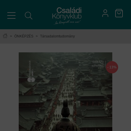
>
ÖNKÉPZÉS
>
Társadalomtudomány
- 13%