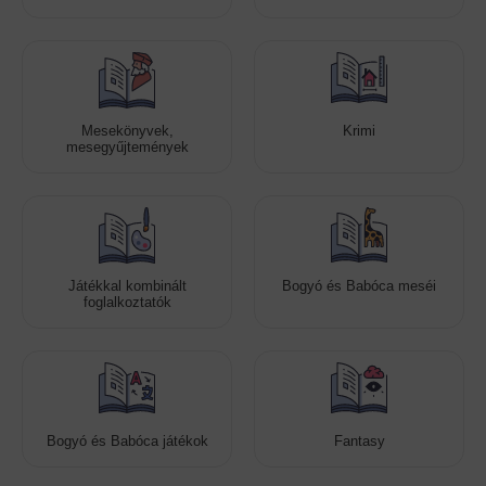
Mesekönyvek,
Krimi
mesegyűjtemények
Játékkal kombinált
Bogyó és Babóca meséi
foglalkoztatók
Bogyó és Babóca játékok
Fantasy