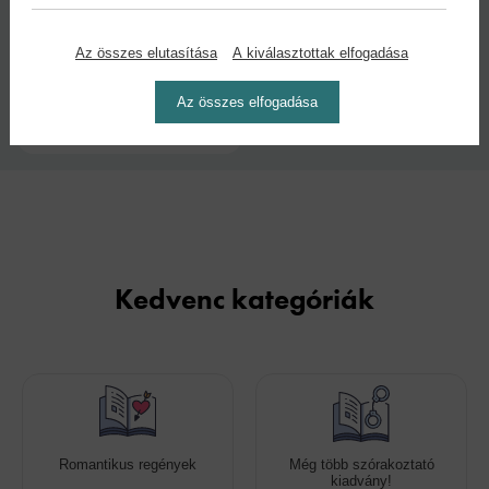
Kötésmód:
Oldalszám:
puha kötés
208
Az összes elutasítása
A kiválasztottak elfogadása
Az összes elfogadása
Kiadás dátuma:
2025
Kedvenc kategóriák
Romantikus regények
Még több szórakoztató
kiadvány!