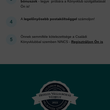
bónuszok
- tegye próbára a Könyvklub szolgáltatását
Ön is!
A
legelőnyösebb postaköltséggel
számoljon!
Önnek semmiféle kötelezettsége a Családi
Könyvklubbal szemben NINCS -
Regisztráljon Ön is