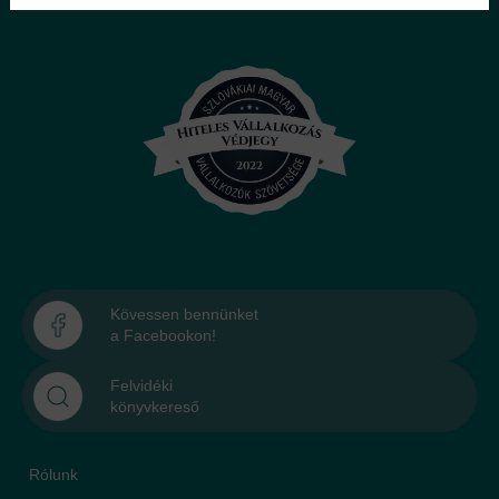
Kövessen bennünket
a Facebookon!
Felvidéki
könyvkereső
Rólunk