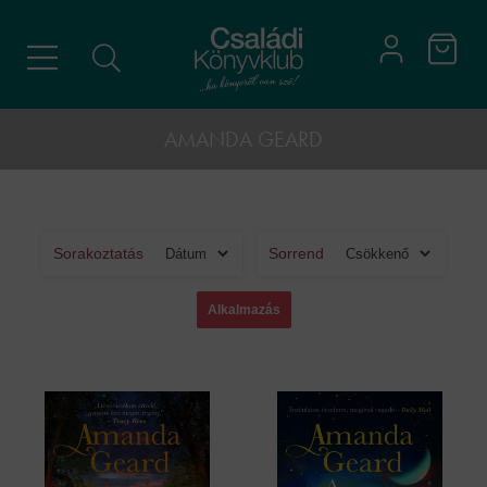
AMANDA GEARD
Sorakoztatás
Sorrend