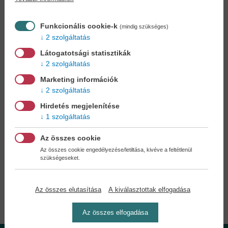
Könyvet keres?
Nem találja? Bízza ránk kedvenc
könyve beszerzését!
Könyvkereső-szolgálat
Funkcionális cookie-k
(mindig szükséges)
2 szolgáltatás
Otthonában, kényelmesen
választhat, vásárolhat
Látogatotsági statisztikák
könyvet - tumultus nélkül!
2 szolgáltatás
Marketing információk
Kedvezmények, nyereményjátékok,
2 szolgáltatás
bónuszok
- tegye próbára a Könyvklub szolgáltatását
Ön is!
Hirdetés megjelenítése
1 szolgáltatás
A
legelőnyösebb postaköltséggel
számoljon!
Az összes cookie
Az összes cookie engedélyezése/letiltása, kivéve a feltétlenül
szükségeseket.
Önnek semmiféle kötelezettsége a Családi
Könyvklubbal szemben NINCS -
Regisztráljon Ön is
Az összes elutasítása
A kiválasztottak elfogadása
Az összes elfogadása