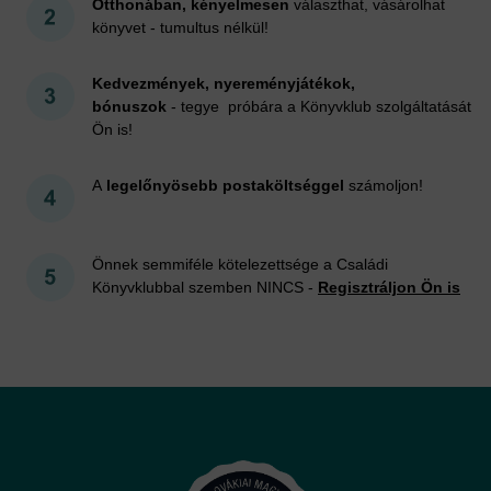
Otthonában, kényelmesen
választhat, vásárolhat
könyvet - tumultus nélkül!
Kedvezmények, nyereményjátékok,
bónuszok
- tegye próbára a Könyvklub szolgáltatását
Ön is!
A
legelőnyösebb postaköltséggel
számoljon!
Önnek semmiféle kötelezettsége a Családi
Könyvklubbal szemben NINCS -
Regisztráljon Ön is