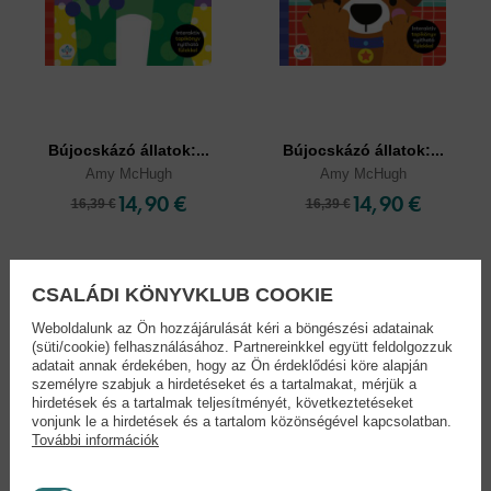
Bújocskázó állatok:...
Bújocskázó állatok:...
Amy McHugh
Amy McHugh
14,90 €
14,90 €
16,39 €
16,39 €
CSALÁDI KÖNYVKLUB COOKIE
Weboldalunk az Ön hozzájárulását kéri a böngészési adatainak
(süti/cookie) felhasználásához. Partnereinkkel együtt feldolgozzuk
adatait annak érdekében, hogy az Ön érdeklődési köre alapján
személyre szabjuk a hirdetéseket és a tartalmakat, mérjük a
hirdetések és a tartalmak teljesítményét, következtetéseket
vonjunk le a hirdetések és a tartalom közönségével kapcsolatban.
További információk