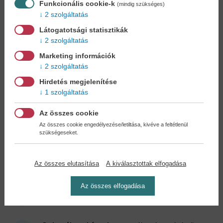
Funkcionális cookie-k
(mindig szükséges)
2 szolgáltatás
Látogatotsági statisztikák
2 szolgáltatás
Az eltévedt cicuka -...
Marketing információk
Amy McHugh
2 szolgáltatás
12,90 €
14,84 €
Hirdetés megjelenítése
1 szolgáltatás
Az összes cookie
Cookies
Az összes cookie engedélyezése/letiltása, kivéve a feltétlenül
szükségeseket.
Miért regisztráljon az oldalunkon?
Az összes elutasítása
A kiválasztottak elfogadása
Az összes elfogadása
Könyvet keres?
Nem találja? Bízza ránk kedvenc
könyve beszerzését!
Könyvkereső-szolgálat