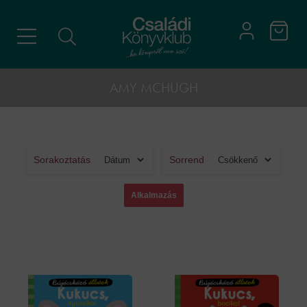
AMY MCHUGH
Sorakoztatás
Sorrend