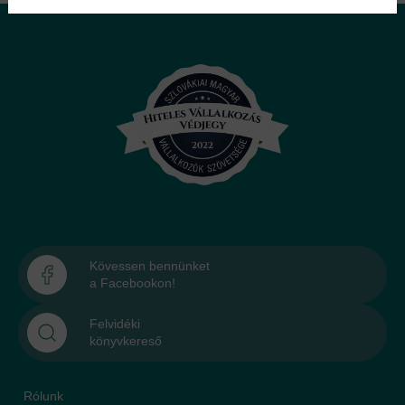
Kövessen bennünket
a Facebookon!
Felvidéki
könyvkereső
Rólunk