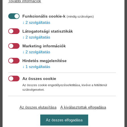
További információk
Könyvet keres?
Nem találja? Bízza ránk kedvenc
könyve beszerzését!
Könyvkereső-szolgálat
Funkcionális cookie-k
(mindig szükséges)
2 szolgáltatás
Otthonában, kényelmesen
választhat, vásárolhat
Látogatotsági statisztikák
könyvet - tumultus nélkül!
2 szolgáltatás
Marketing információk
Kedvezmények, nyereményjátékok,
2 szolgáltatás
bónuszok
- tegye próbára a Könyvklub szolgáltatását
Hirdetés megjelenítése
Ön is!
1 szolgáltatás
A
legelőnyösebb postaköltséggel
számoljon!
Az összes cookie
Az összes cookie engedélyezése/letiltása, kivéve a feltétlenül
szükségeseket.
Önnek semmiféle kötelezettsége a Családi
Könyvklubbal szemben NINCS -
Regisztráljon Ön is
Az összes elutasítása
A kiválasztottak elfogadása
Az összes elfogadása