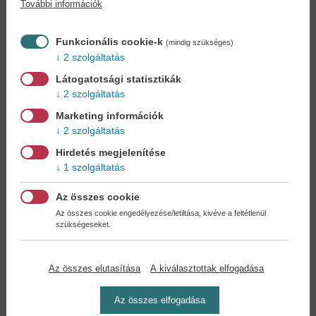
További információk
Könyvet keres?
Nem találja? Bízza ránk kedvenc
könyve beszerzését!
Könyvkereső-szolgálat
Funkcionális cookie-k
(mindig szükséges)
2 szolgáltatás
Otthonában, kényelmesen
választhat, vásárolhat
Látogatotsági statisztikák
könyvet - tumultus nélkül!
2 szolgáltatás
Marketing információk
Kedvezmények, nyereményjátékok,
2 szolgáltatás
bónuszok
- tegye próbára a Könyvklub szolgáltatását
Hirdetés megjelenítése
Ön is!
1 szolgáltatás
A
legelőnyösebb postaköltséggel
számoljon!
Az összes cookie
Az összes cookie engedélyezése/letiltása, kivéve a feltétlenül
szükségeseket.
Önnek semmiféle kötelezettsége a Családi
Könyvklubbal szemben NINCS -
Regisztráljon Ön is
Az összes elutasítása
A kiválasztottak elfogadása
Az összes elfogadása