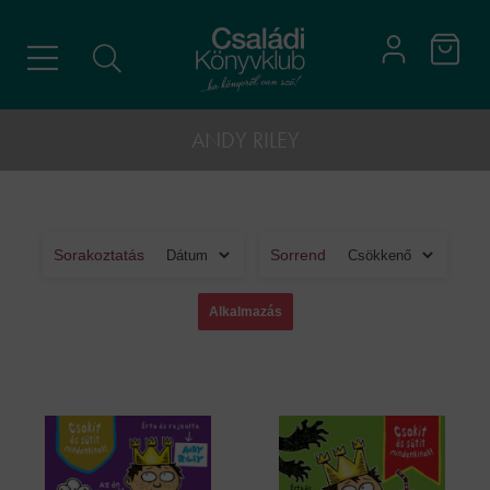
ANDY RILEY
Sorakoztatás
Sorrend