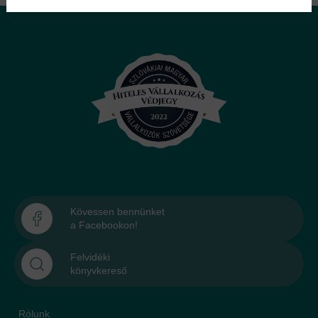
Kövessen bennünket
a Facebookon!
Felvidéki
könyvkereső
Rólunk