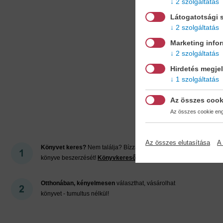
2 szolgáltatás
Látogatotsági s
2 szolgáltatás
Marketing info
2 szolgáltatás
Hirdetés megje
1 szolgáltatás
Mi
Az összes cook
Az összes cookie enge
Az összes elutasítása
A 
Könyvet keres?
Nem találja? Bízza ránk kedvenc
könyve beszerzését!
Könyvkereső-szolgálat
Otthonában, kényelmesen
választhat, vásárolhat
könyvet - tumultus nélkül!