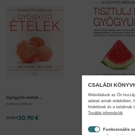
CSALÁDI KÖNYV
Weboldalunk az Ön hozzájár
Gyógyító ételek...
Tisztulj és gyógyulj -..
adatait annak érdekében, h
Anthony William
Anthony William
hirdetések és a tartalmak 
További információk
20,90 €
24,90 €
22,99 €
28,64 €
Funkcionális c