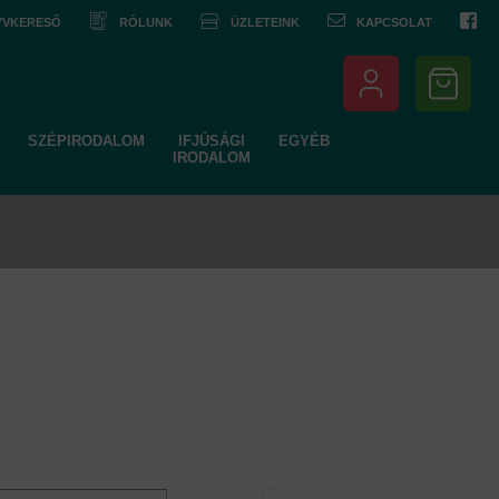
NYVKERESŐ
RÓLUNK
ÜZLETEINK
KAPCSOLAT
SZÉPIRODALOM
IFJÚSÁGI
EGYÉB
IRODALOM