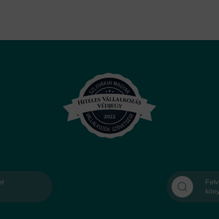
et
Felv
kön