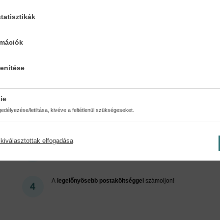
tatisztikák
Cookies
rmációk
lenítése
ért regisztráljon az oldalunk
ie
délyezése/letiltása, kivéve a feltétlenül szükségeseket.
kiválasztottak elfogadása
Kedvezmények, nyereményjátékok, bónuszok
- tegye
próbára a Könyvklub szolgáltatását Ön is!
A
legelőnyösebb postaköltséggel
számoljon!