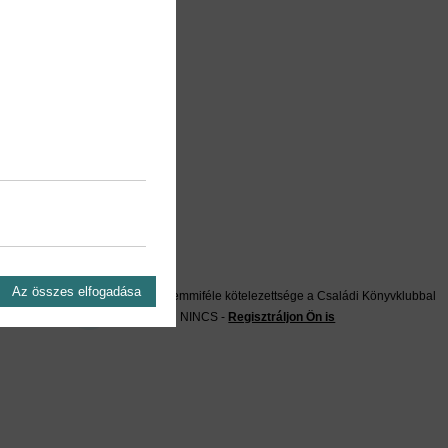
on?
Az összes elfogadása
Önnek semmiféle kötelezettsége a Családi Könyvklubbal
szemben NINCS -
Regisztráljon Ön is