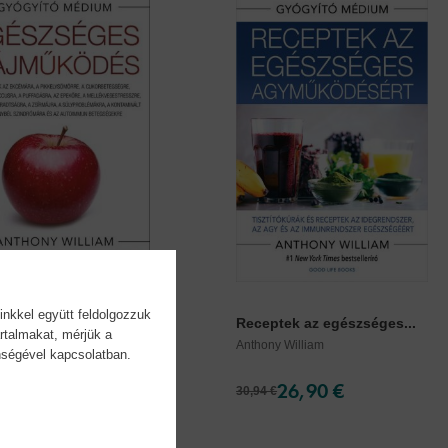
inkkel együtt feldolgozzuk
séges májműködés
Receptek az egészséges...
rtalmakat, mérjük a
Anthony William
önségével kapcsolatban.
 William
20,90 €
26,90 €
30,94 €