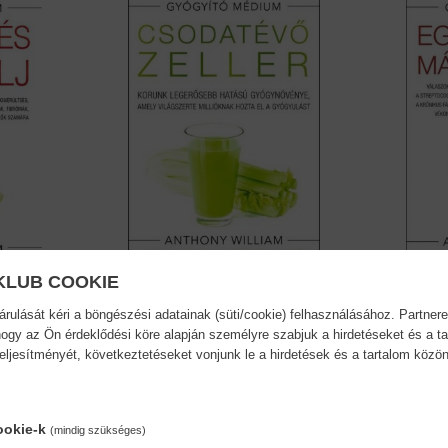
KLUB COOKIE
ulását kéri a böngészési adatainak (süti/cookie) felhasználásához. Partnere
.
Csodatévő zeller - Korunk...
Egész
ogy az Ön érdeklődési köre alapján személyre szabjuk a hirdetéseket és a ta
-...
Anthony William
teljesítményét, következtetéseket vonjunk le a hirdetések és a tartalom köz
Anthony
17,90 €
20,59 €
24,04 €
ookie-k
(mindig szükséges)