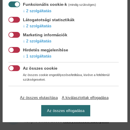
Funkcionális cookie-k
(mindig szükséges)
2 szolgáltatás
Látogatotsági statisztikák
2 szolgáltatás
Költővel nem járnék
Marketing információk
Antológia
2 szolgáltatás
14,90 €
17,14 €
Hirdetés megjelenítése
1 szolgáltatás
Az összes cookie
Az összes cookie engedélyezése/letiltása, kivéve a feltétlenül
Cookies
szükségeseket.
Miért regisztráljon az oldalunkon?
Az összes elutasítása
A kiválasztottak elfogadása
Az összes elfogadása
Könyvet keres?
Nem találja? Bízza ránk kedvenc
könyve beszerzését!
Könyvkereső-szolgálat