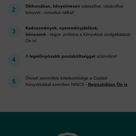
Otthonában, kényelmesen
választhat, vásárolhat
könyvet - tumultus nélkül!
Kedvezmények, nyereményjátékok,
bónuszok
- tegye próbára a Könyvklub szolgáltatását
Ön is!
A
legelőnyösebb postaköltséggel
számoljon!
Önnek semmiféle kötelezettsége a Családi
Könyvklubbal szemben NINCS -
Regisztráljon Ön is