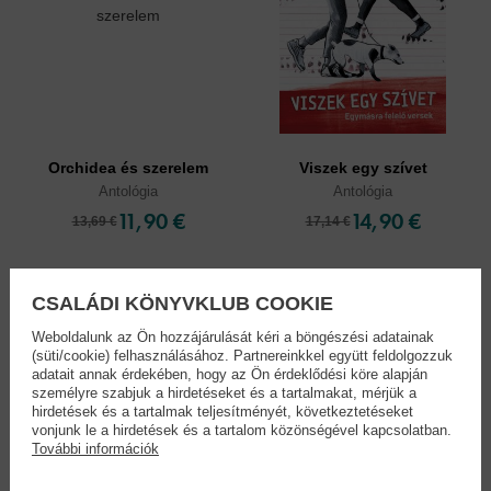
Orchidea és szerelem
Viszek egy szívet
Antológia
Antológia
11,90 €
14,90 €
13,69 €
17,14 €
CSALÁDI KÖNYVKLUB COOKIE
Weboldalunk az Ön hozzájárulását kéri a böngészési adatainak
(süti/cookie) felhasználásához. Partnereinkkel együtt feldolgozzuk
adatait annak érdekében, hogy az Ön érdeklődési köre alapján
személyre szabjuk a hirdetéseket és a tartalmakat, mérjük a
hirdetések és a tartalmak teljesítményét, következtetéseket
vonjunk le a hirdetések és a tartalom közönségével kapcsolatban.
További információk