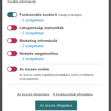
További információk
Könyvet keres?
Nem találja? Bízza ránk kedvenc
könyve beszerzését!
Könyvkereső-szolgálat
Funkcionális cookie-k
(mindig szükséges)
2 szolgáltatás
Otthonában, kényelmesen
választhat, vásárolhat
Látogatotsági statisztikák
könyvet - tumultus nélkül!
2 szolgáltatás
Marketing információk
Kedvezmények, nyereményjátékok,
2 szolgáltatás
bónuszok
- tegye próbára a Könyvklub szolgáltatását
Hirdetés megjelenítése
Ön is!
1 szolgáltatás
A
legelőnyösebb postaköltséggel
számoljon!
Az összes cookie
Az összes cookie engedélyezése/letiltása, kivéve a feltétlenül
szükségeseket.
Önnek semmiféle kötelezettsége a Családi
Könyvklubbal szemben NINCS -
Regisztráljon Ön is
Az összes elutasítása
A kiválasztottak elfogadása
Az összes elfogadása