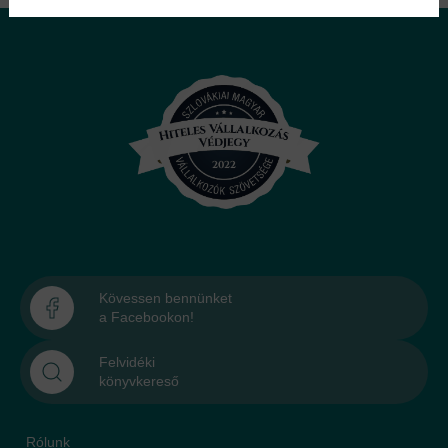
Kövessen bennünket
a Facebookon!
Felvidéki
könyvkereső
Rólunk