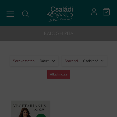
BALOGH RITA
Sorakoztatás
Sorrend