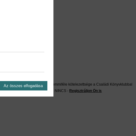
on?
Önnek semmiféle kötelezettsége a Családi Könyvklubbal
Az összes elfogadása
szemben NINCS -
Regisztráljon Ön is