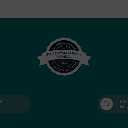
et
Felv
kön