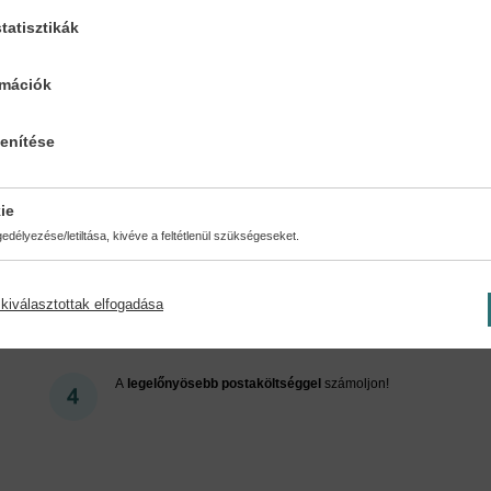
tatisztikák
Cookies
rmációk
lenítése
ért regisztráljon az oldalunk
ie
délyezése/letiltása, kivéve a feltétlenül szükségeseket.
kiválasztottak elfogadása
Kedvezmények, nyereményjátékok, bónuszok
- tegye
próbára a Könyvklub szolgáltatását Ön is!
A
legelőnyösebb postaköltséggel
számoljon!