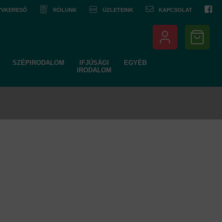
NYVKERESŐ
RÓLUNK
ÜZLETEINK
KAPCSOLAT
SZÉPIRODALOM
IFJÚSÁGI
EGYÉB
IRODALOM