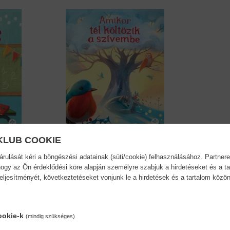
KLUB COOKIE
ulását kéri a böngészési adatainak (süti/cookie) felhasználásához. Partnere
Amikor tél költözik a...
ogy az Ön érdeklődési köre alapján személyre szabjuk a hirdetéseket és a ta
Chiara Ravizza
teljesítményét, következtetéseket vonjunk le a hirdetések és a tartalom köz
14,90 €
17,14 €
ookie-k
(mindig szükséges)