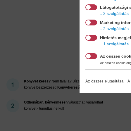
Látogatotsági s
2 szolgáltatás
Marketing info
2 szolgáltatás
Hirdetés megje
1 szolgáltatás
Mi
Az összes cook
Az összes cookie enge
Az összes elutasítása
A 
Könyvet keres?
Nem találja? Bízza ránk kedvenc
könyve beszerzését!
Könyvkereső-szolgálat
Otthonában, kényelmesen
választhat, vásárolhat
könyvet - tumultus nélkül!