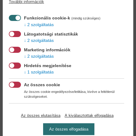
További információk
Könyvet keres?
Nem találja? Bízza ránk kedvenc
könyve beszerzését!
Könyvkereső-szolgálat
Funkcionális cookie-k
(mindig szükséges)
2 szolgáltatás
Otthonában, kényelmesen
választhat, vásárolhat
Látogatotsági statisztikák
könyvet - tumultus nélkül!
2 szolgáltatás
Marketing információk
Kedvezmények, nyereményjátékok,
2 szolgáltatás
bónuszok
- tegye próbára a Könyvklub szolgáltatását
Hirdetés megjelenítése
Ön is!
1 szolgáltatás
A
legelőnyösebb postaköltséggel
számoljon!
Az összes cookie
Az összes cookie engedélyezése/letiltása, kivéve a feltétlenül
szükségeseket.
Önnek semmiféle kötelezettsége a Családi
Könyvklubbal szemben NINCS -
Regisztráljon Ön is
Az összes elutasítása
A kiválasztottak elfogadása
Az összes elfogadása