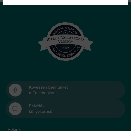
Kövessen bennünket
a Facebookon!
Felvidéki
könyvkereső
Rólunk