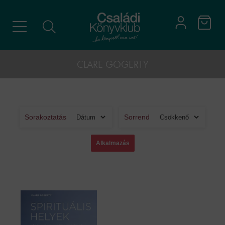
CLARE GOGERTY
Sorakoztatás
Sorrend