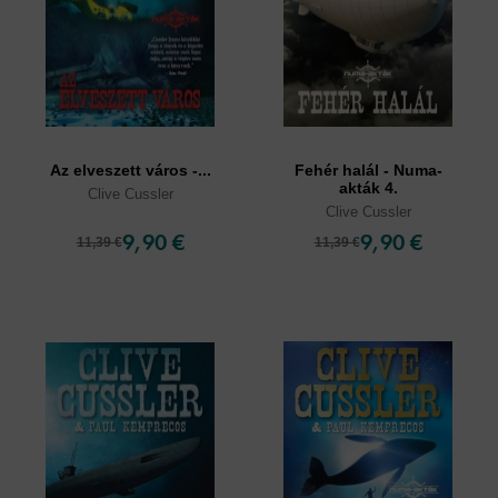
Az elveszett város -...
Fehér halál - Numa-
akták 4.
Clive Cussler
Clive Cussler
9,90 €
9,90 €
11,39 €
11,39 €