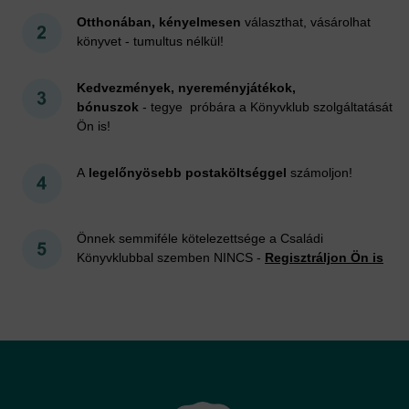
Otthonában, kényelmesen
választhat, vásárolhat
könyvet - tumultus nélkül!
Kedvezmények, nyereményjátékok,
bónuszok
- tegye próbára a Könyvklub szolgáltatását
Ön is!
A
legelőnyösebb postaköltséggel
számoljon!
Önnek semmiféle kötelezettsége a Családi
Könyvklubbal szemben NINCS -
Regisztráljon Ön is