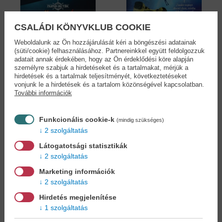
CSALÁDI KÖNYVKLUB COOKIE
Weboldalunk az Ön hozzájárulását kéri a böngészési adatainak
(süti/cookie) felhasználásához. Partnereinkkel együtt feldolgozzuk
adatait annak érdekében, hogy az Ön érdeklődési köre alapján
Tűzjég - Numa-akták
Kék arany - Numa-
személyre szabjuk a hirdetéseket és a tartalmakat, mérjük a
3.
akták 2.
hirdetések és a tartalmak teljesítményét, következtetéseket
Clive Cussler
Clive Cussler
vonjunk le a hirdetések és a tartalom közönségével kapcsolatban.
9,90 €
9,90 €
További információk
11,39 €
11,39 €
Funkcionális cookie-k
(mindig szükséges)
2 szolgáltatás
Látogatotsági statisztikák
2 szolgáltatás
Marketing információk
2 szolgáltatás
Hirdetés megjelenítése
1 szolgáltatás