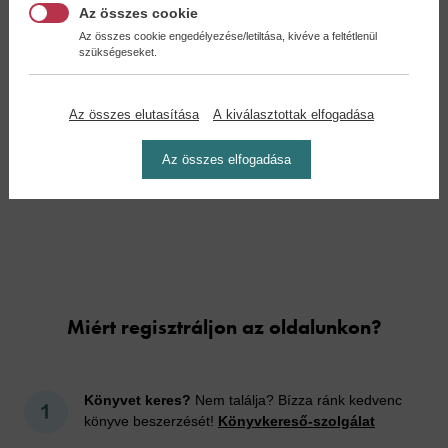
Az összes cookie
Az összes cookie engedélyezése/letiltása, kivéve a feltétlenül
szükségeseket.
Járványhajó /Oregon-
Tollas kígyó - Numa-
akták...
akták...
Az összes elutasítása
A kiválasztottak elfogadása
Clive Cussler
Clive Cussler
9,90 €
9,90 €
Az összes elfogadása
10,89 €
11,39 €
Cookies
Miért regisztráljon az oldalunkon?
Könyvet keres?
Nem találja? Bízza ránk kedvenc
könyve beszerzését!
Könyvkereső-szolgálat