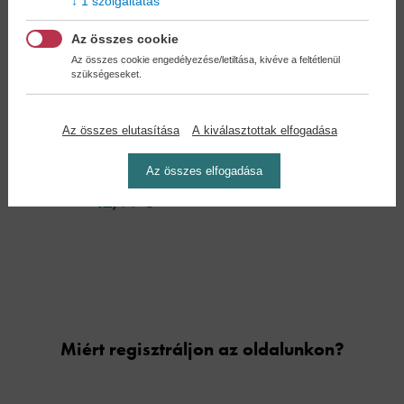
1 szolgáltatás
Az összes cookie
Az összes cookie engedélyezése/letiltása, kivéve a feltétlenül
szükségeseket.
Az összes elutasítása
A kiválasztottak elfogadása
Kleopátra a Nílus
lánya
Az összes elfogadása
Colin Falconer
12,99 €
13,50 €
Cookies
Miért regisztráljon az oldalunkon?