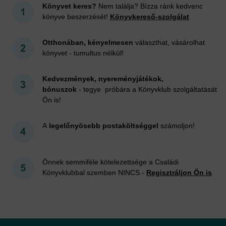
Könyvet keres?
Nem találja? Bízza ránk kedvenc
könyve beszerzését!
Könyvkereső-szolgálat
Otthonában, kényelmesen
választhat, vásárolhat
könyvet - tumultus nélkül!
Kedvezmények, nyereményjátékok,
bónuszok
- tegye próbára a Könyvklub szolgáltatását
Ön is!
A
legelőnyösebb postaköltséggel
számoljon!
Önnek semmiféle kötelezettsége a Családi
Könyvklubbal szemben NINCS -
Regisztráljon Ön is