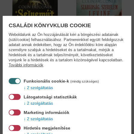
CSALÁDI KÖNYVKLUB COOKIE
Weboldalunk az Ön hozzájárulását kéri a böngészési adatainak
(süti/cookie) felhasználásához. Partnereinkkel együtt feldolgozzuk
adatait annak érdekében, hogy az Ön érdeklődési köre alapján
személyre szabjuk a hirdetéseket és a tartalmakat, mérjük a
hirdetések és a tartalmak teljesítményét, következtetéseket
A Selyemút
Szabadság, szerelem,
Levine
vonjunk le a hirdetések és a tartalom közönségével kapcsolatban.
Colin Falconer
További információk
Colin Falconer
12,99 €
11,99 €
13,50 €
12,50 €
Funkcionális cookie-k
(mindig szükséges)
2 szolgáltatás
Látogatotsági statisztikák
2 szolgáltatás
Marketing információk
2 szolgáltatás
Hirdetés megjelenítése