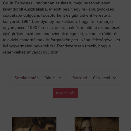
Colin Falconer
Londonban született, majd huszonévesen
kivándorolt Ausztráliába. Mielőtt beállt egy reklámügynökség
csapatába dolgozni, taxisofőrként és gitárosként kereste a
kenyerét. 1984-ben Sydney-be költözött, hogy írói karrierjét
egyengesse. 1990 óta csak az írásnak él, de előtte szabadúszó
újságíróként számos magazinnak dolgozott, valamint rádió- és
televízió-csatornáknak írt forgatókönyvet. Néhai feleségével két
leánygyermeket neveltek fel. Rendszeresen utazik, hogy a
regényeihez anyagot gyűjtsön.
Sorakoztatás
Sorrend