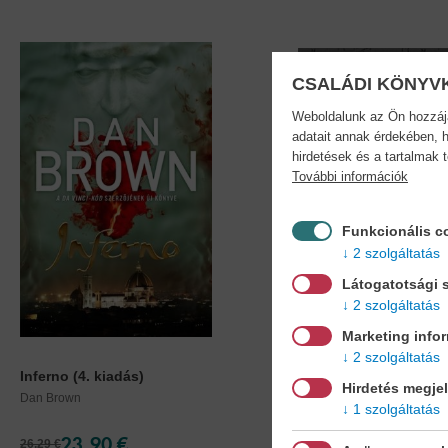
CSALÁDI KÖNYV
Weboldalunk az Ön hozzájár
adatait annak érdekében, h
hirdetések és a tartalmak 
További információk
Funkcionális c
2 szolgáltatás
Látogatotsági s
2 szolgáltatás
Marketing info
2 szolgáltatás
Inferno (4. kiadás)
Az elveszett jelkép -
Hirdetés megje
Robert...
Dan Brown
1 szolgáltatás
Dan Brown
23,90 €
17,90 €
26,29 €
19,69 €