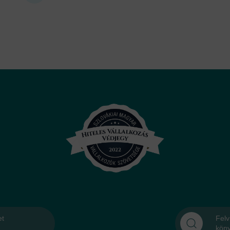
et
Felv
kön