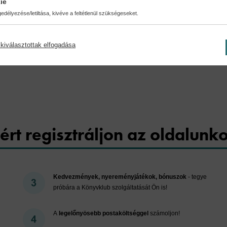
ie
délyezése/letiltása, kivéve a feltétlenül szükségeseket.
kiválasztottak elfogadása
Cookies
ért regisztráljon az oldalunk
Kedvezmények, nyereményjátékok, bónuszok
- tegye
próbára a Könyvklub szolgáltatását Ön is!
A
legelőnyösebb postaköltséggel
számoljon!