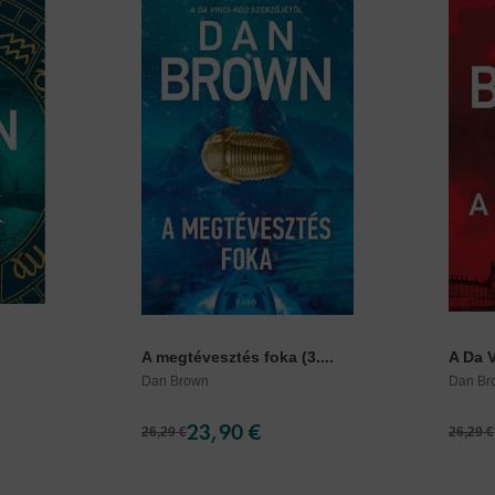
A megtévesztés foka (3....
A Da V
Dan Brown
Dan Br
23,90 €
26,29 €
26,29 €