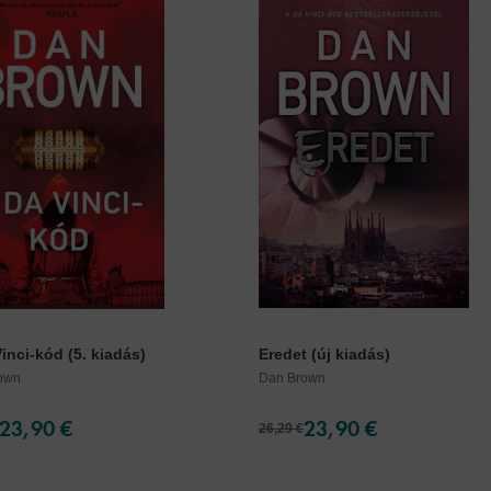
inci-kód (5. kiadás)
Eredet (új kiadás)
own
Dan Brown
23,90 €
23,90 €
26,29 €