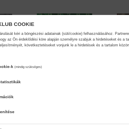
KLUB COOKIE
ulását kéri a böngészési adatainak (süti/cookie) felhasználásához. Partnere
ogy az Ön érdeklődési köre alapján személyre szabjuk a hirdetéseket és a ta
teljesítményét, következtetéseket vonjunk le a hirdetések és a tartalom köz
ookie-k
(mindig szükséges)
tatisztikák
rmációk
Digitális erőd (3. kiadás)
A Da V
lenítése
Dan Brown
Dan Br
17,90 €
19,69 €
19,69 €