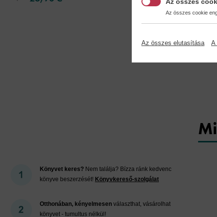
Az összes cook
Az összes cookie enge
Az összes elutasítása
A 
Mi
Könyvet keres?
Nem találja? Bízza ránk kedvenc
könyve beszerzését!
Könyvkereső-szolgálat
Otthonában, kényelmesen
választhat, vásárolhat
könyvet - tumultus nélkül!