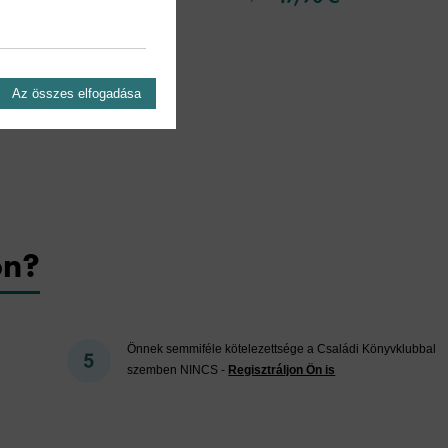
Az összes elfogadása
on?
Önnek semmiféle kötelezettsége a Családi Könyvklubbal
szemben NINCS -
Regisztráljon Ön is