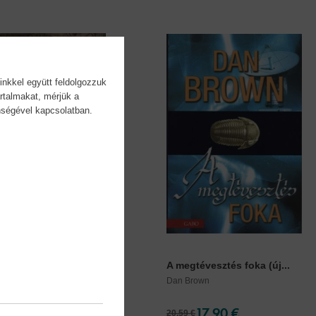
inkkel együtt feldolgozzuk
rtalmakat, mérjük a
önségével kapcsolatban.
inci-kód (új kiadás)
A megtévesztés foka (új...
own
Dan Brown
17,90 €
17,90 €
20,59 €