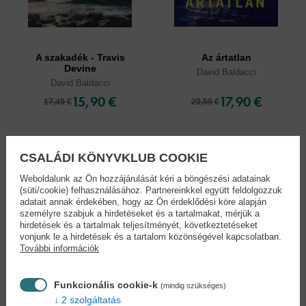
A szakadék - Travis
Az ártatlan
Devine
David Baldacci
David Baldacci
15,90 €
17,90 €
17,49 €
20,59 €
CSALÁDI KÖNYVKLUB COOKIE
Weboldalunk az Ön hozzájárulását kéri a böngészési adatainak
(süti/cookie) felhasználásához. Partnereinkkel együtt feldolgozzuk
adatait annak érdekében, hogy az Ön érdeklődési köre alapján
személyre szabjuk a hirdetéseket és a tartalmakat, mérjük a
hirdetések és a tartalmak teljesítményét, következtetéseket
vonjunk le a hirdetések és a tartalom közönségével kapcsolatban.
További információk
Funkcionális cookie-k
(mindig szükséges)
2 szolgáltatás