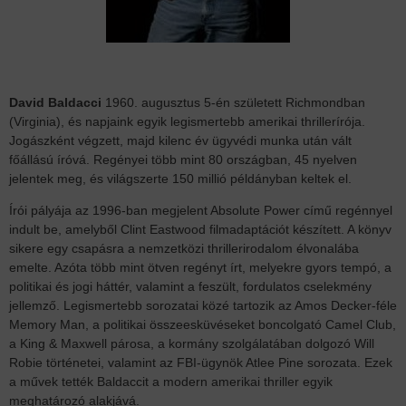
David Baldacci
1960. augusztus 5-én született Richmondban
(Virginia), és napjaink egyik legismertebb amerikai thrillerírója.
Jogászként végzett, majd kilenc év ügyvédi munka után vált
főállású íróvá. Regényei több mint 80 országban, 45 nyelven
jelentek meg, és világszerte 150 millió példányban keltek el.
Írói pályája az 1996-ban megjelent Absolute Power című regénnyel
indult be, amelyből Clint Eastwood filmadaptációt készített. A könyv
sikere egy csapásra a nemzetközi thrillerirodalom élvonalába
emelte. Azóta több mint ötven regényt írt, melyekre gyors tempó, a
politikai és jogi háttér, valamint a feszült, fordulatos cselekmény
jellemző. Legismertebb sorozatai közé tartozik az Amos Decker-féle
Memory Man, a politikai összeesküvéseket boncolgató Camel Club,
a King & Maxwell párosa, a kormány szolgálatában dolgozó Will
Robie történetei, valamint az FBI-ügynök Atlee Pine sorozata. Ezek
a művek tették Baldaccit a modern amerikai thriller egyik
meghatározó alakjává.