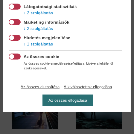
Látogatotsági statisztikák
2 szolgáltatás
Karácsony a vonaton
Hazugságok
hálójában
Marketing információk
David Baldacci
David Baldacci
2 szolgáltatás
15,90 €
15,90 €
17,49 €
17,49 €
Hirdetés megjelenítése
1 szolgáltatás
Az összes cookie
Az összes cookie engedélyezése/letiltása, kivéve a feltétlenül
szükségeseket.
Az összes elutasítása
A kiválasztottak elfogadása
Az összes elfogadása