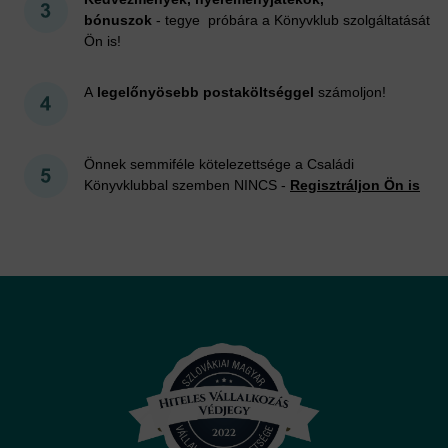
bónuszok
- tegye próbára a Könyvklub szolgáltatását
Ön is!
A
legelőnyösebb postaköltséggel
számoljon!
Önnek semmiféle kötelezettsége a Családi
Könyvklubbal szemben NINCS -
Regisztráljon Ön is