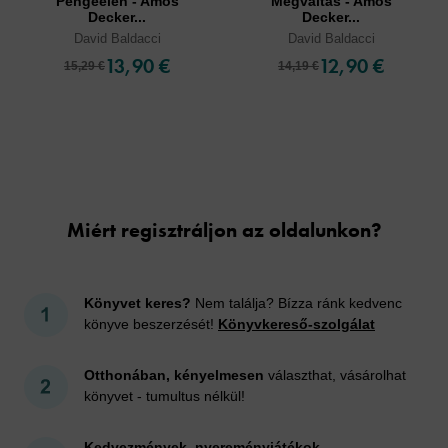
Pengeélen - Amos
Megváltás - Amos
Decker...
Decker...
David Baldacci
David Baldacci
13,90 €
12,90 €
15,29 €
14,19 €
Cookies
Miért regisztráljon az oldalunkon?
Könyvet keres?
Nem találja? Bízza ránk kedvenc
könyve beszerzését!
Könyvkereső-szolgálat
Otthonában, kényelmesen
választhat, vásárolhat
könyvet - tumultus nélkül!
Kedvezmények, nyereményjátékok,