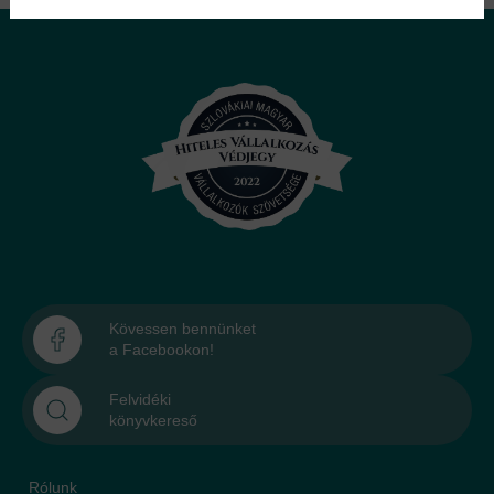
Kövessen bennünket
a Facebookon!
Felvidéki
könyvkereső
Rólunk