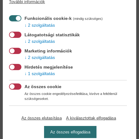
További információk
Könyvet keres?
Nem találja? Bízza ránk kedvenc
könyve beszerzését!
Könyvkereső-szolgálat
Funkcionális cookie-k
(mindig szükséges)
2 szolgáltatás
Otthonában, kényelmesen
választhat, vásárolhat
Látogatotsági statisztikák
könyvet - tumultus nélkül!
2 szolgáltatás
Marketing információk
Kedvezmények, nyereményjátékok,
2 szolgáltatás
bónuszok
- tegye próbára a Könyvklub szolgáltatását
Hirdetés megjelenítése
Ön is!
1 szolgáltatás
A
legelőnyösebb postaköltséggel
számoljon!
Az összes cookie
Az összes cookie engedélyezése/letiltása, kivéve a feltétlenül
szükségeseket.
Önnek semmiféle kötelezettsége a Családi
Könyvklubbal szemben NINCS -
Regisztráljon Ön is
Az összes elutasítása
A kiválasztottak elfogadása
Az összes elfogadása