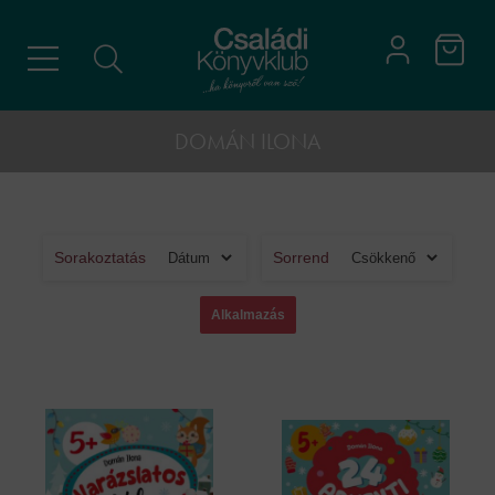
DOMÁN ILONA
Sorakoztatás
Sorrend