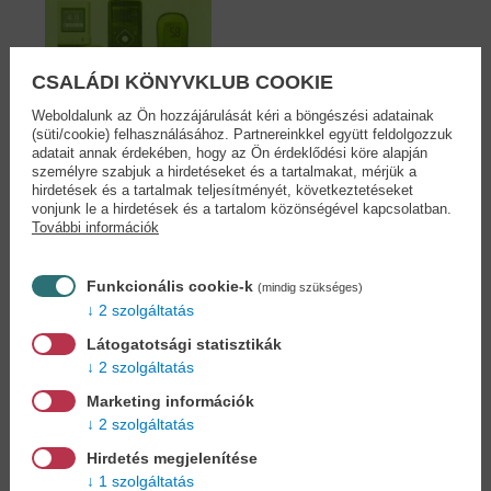
CSALÁDI KÖNYVKLUB COOKIE
Weboldalunk az Ön hozzájárulását kéri a böngészési adatainak
(süti/cookie) felhasználásához. Partnereinkkel együtt feldolgozzuk
adatait annak érdekében, hogy az Ön érdeklődési köre alapján
Inzulinnal kezeltek...
személyre szabjuk a hirdetéseket és a tartalmakat, mérjük a
hirdetések és a tartalmak teljesítményét, következtetéseket
Dr. Fövényi József
vonjunk le a hirdetések és a tartalom közönségével kapcsolatban.
13,90 €
15,29 €
További információk
Funkcionális cookie-k
(mindig szükséges)
2 szolgáltatás
Cookies
Látogatotsági statisztikák
2 szolgáltatás
Miért regisztráljon az oldalunkon?
Marketing információk
2 szolgáltatás
Hirdetés megjelenítése
1 szolgáltatás
Könyvet keres?
Nem találja? Bízza ránk kedvenc