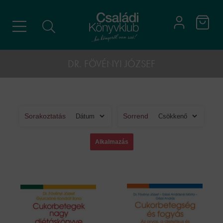
DR. FÖVÉNYI JÓZSEF
Sorakoztatás
Sorrend