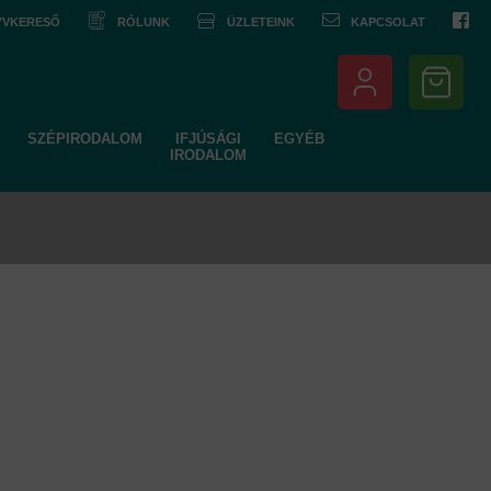
NYVKERESŐ
RÓLUNK
ÜZLETEINK
KAPCSOLAT
SZÉPIRODALOM
IFJÚSÁGI
EGYÉB
IRODALOM