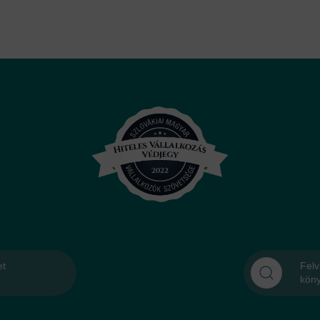
et
Felv
kön