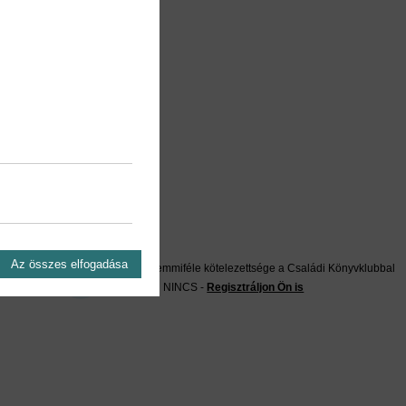
on?
Az összes elfogadása
Önnek semmiféle kötelezettsége a Családi Könyvklubbal
szemben NINCS -
Regisztráljon Ön is