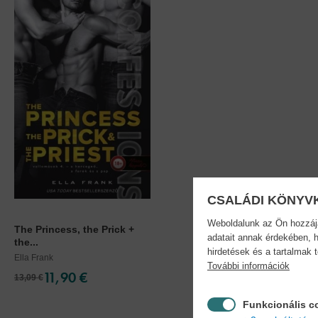
CSALÁDI KÖNYV
Weboldalunk az Ön hozzájár
The Princess, the Prick +
adatait annak érdekében, h
the...
hirdetések és a tartalmak 
Ella Frank
További információk
11,90 €
13,09 €
Funkcionális c