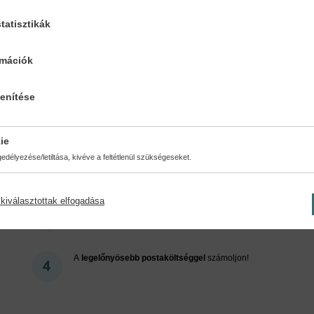
tatisztikák
Cookies
rmációk
lenítése
ért regisztráljon az oldalunk
ie
délyezése/letiltása, kivéve a feltétlenül szükségeseket.
kiválasztottak elfogadása
Kedvezmények, nyereményjátékok, bónuszok
- tegye
próbára a Könyvklub szolgáltatását Ön is!
A
legelőnyösebb postaköltséggel
számoljon!