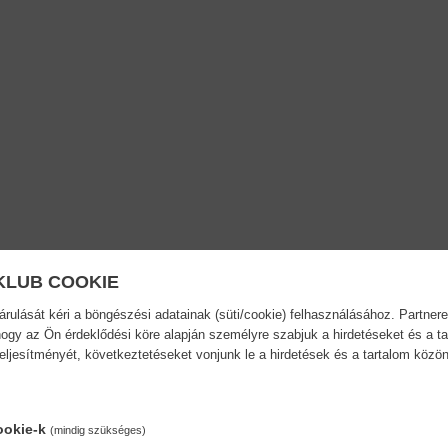
KLUB COOKIE
ulását kéri a böngészési adatainak (süti/cookie) felhasználásához. Partnere
ogy az Ön érdeklődési köre alapján személyre szabjuk a hirdetéseket és a ta
teljesítményét, következtetéseket vonjunk le a hirdetések és a tartalom köz
ookie-k
(mindig szükséges)