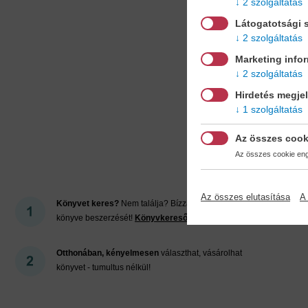
2 szolgáltatás
Látogatotsági s
2 szolgáltatás
Marketing info
2 szolgáltatás
Hirdetés megje
1 szolgáltatás
Mi
Az összes cook
Az összes cookie enge
Az összes elutasítása
A 
Könyvet keres?
Nem találja? Bízza ránk kedvenc
könyve beszerzését!
Könyvkereső-szolgálat
Otthonában, kényelmesen
választhat, vásárolhat
könyvet - tumultus nélkül!