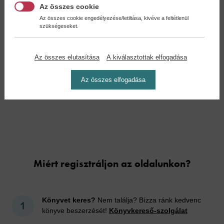
Az összes cookie
Az összes cookie engedélyezése/letiltása, kivéve a feltétlenül
szükségeseket.
Pumukli esti meséi
Pumukli nyári meséi
(2....
(2....
Az összes elutasítása
A kiválasztottak elfogadása
Ellis Kaut
Ellis Kaut
12,90 €
12,90 €
Az összes elfogadása
14,19 €
14,19 €
Cookies
Miért regisztráljon az oldalunkon?
Könyvet keres?
Nem találja? Bízza ránk kedvenc
könyve beszerzését!
Könyvkereső-szolgálat