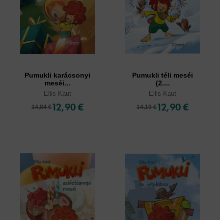
Pumukli karácsonyi
Pumukli téli meséi
meséi...
(2....
Ellis Kaut
Ellis Kaut
12,90 €
12,90 €
14,84 €
14,19 €