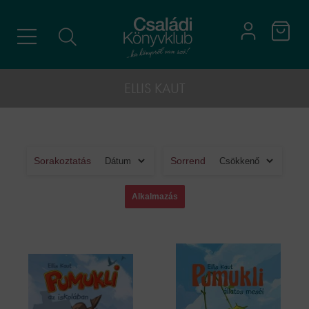
ELLIS KAUT
Sorakoztatás
Sorrend