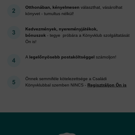
Otthonában, kényelmesen
választhat, vásárolhat
könyvet - tumultus nélkül!
Kedvezmények, nyereményjátékok,
bónuszok
- tegye próbára a Könyvklub szolgáltatását
Ön is!
A
legelőnyösebb postaköltséggel
számoljon!
Önnek semmiféle kötelezettsége a Családi
Könyvklubbal szemben NINCS -
Regisztráljon Ön is