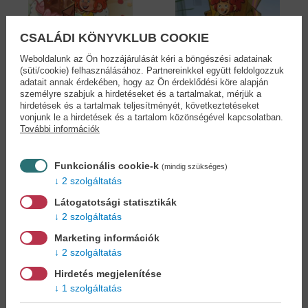
CSALÁDI KÖNYVKLUB COOKIE
Weboldalunk az Ön hozzájárulását kéri a böngészési adatainak
(süti/cookie) felhasználásához. Partnereinkkel együtt feldolgozzuk
adatait annak érdekében, hogy az Ön érdeklődési köre alapján
Pumukli születésnapi
Pumukli az iskolában
személyre szabjuk a hirdetéseket és a tartalmakat, mérjük a
meséi
Ellis Kaut
hirdetések és a tartalmak teljesítményét, következtetéseket
Ellis Kaut
vonjunk le a hirdetések és a tartalom közönségével kapcsolatban.
12,90 €
12,90 €
További információk
14,84 €
14,19 €
Funkcionális cookie-k
(mindig szükséges)
2 szolgáltatás
Látogatotsági statisztikák
2 szolgáltatás
Marketing információk
2 szolgáltatás
Hirdetés megjelenítése
1 szolgáltatás