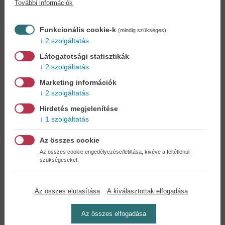
További információk
Könyvet keres?
Nem találja? Bízza ránk kedvenc
könyve beszerzését!
Könyvkereső-szolgálat
Funkcionális cookie-k
(mindig szükséges)
2 szolgáltatás
Otthonában, kényelmesen
választhat, vásárolhat
Látogatotsági statisztikák
könyvet - tumultus nélkül!
2 szolgáltatás
Marketing információk
Kedvezmények, nyereményjátékok,
2 szolgáltatás
bónuszok
- tegye próbára a Könyvklub szolgáltatását
Hirdetés megjelenítése
Ön is!
1 szolgáltatás
A
legelőnyösebb postaköltséggel
számoljon!
Az összes cookie
Az összes cookie engedélyezése/letiltása, kivéve a feltétlenül
szükségeseket.
Önnek semmiféle kötelezettsége a Családi
Könyvklubbal szemben NINCS -
Regisztráljon Ön is
Az összes elutasítása
A kiválasztottak elfogadása
Az összes elfogadása