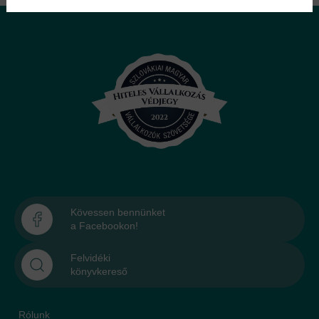
Kövessen bennünket
a Facebookon!
Felvidéki
könyvkereső
Rólunk