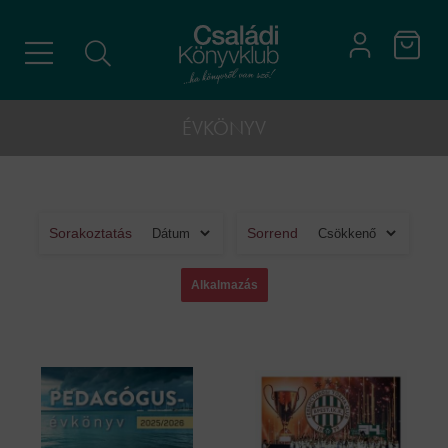
ÉVKÖNYV
Sorakoztatás
Sorrend