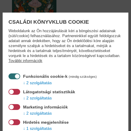
CSALÁDI KÖNYVKLUB COOKIE
Weboldalunk az Ön hozzájárulását kéri a böngészési adatainak
(süti/cookie) felhasználásához. Partnereinkkel együtt feldolgozzuk
adatait annak érdekében, hogy az Ön érdeklődési köre alapján
5 perces kis csodák
személyre szabjuk a hirdetéseket és a tartalmakat, mérjük a
hirdetések és a tartalmak teljesítményét, következtetéseket
Gabby Dawnay
vonjunk le a hirdetések és a tartalom közönségével kapcsolatban.
18,90 €
20,79 €
További információk
Funkcionális cookie-k
(mindig szükséges)
2 szolgáltatás
Cookies
Látogatotsági statisztikák
2 szolgáltatás
Miért regisztráljon az oldalunkon?
Marketing információk
2 szolgáltatás
Hirdetés megjelenítése
1 szolgáltatás
Könyvet keres?
Nem találja? Bízza ránk kedvenc