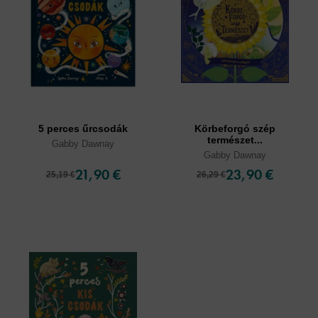
5 perces űrcsodák
Körbeforgó szép
természet...
Gabby Dawnay
Gabby Dawnay
21,90 €
23,90 €
25,19 €
26,29 €