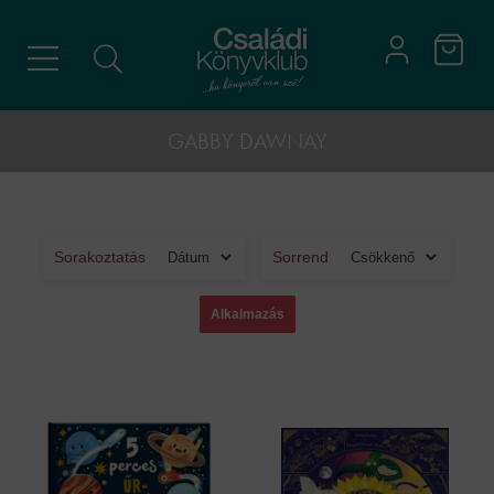
GABBY DAWNAY
Sorakoztatás
Sorrend