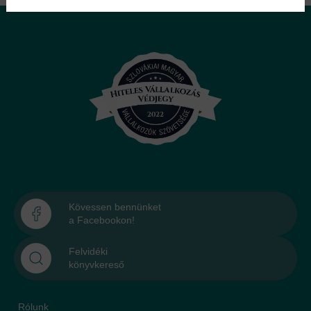
Kövessen bennünket
a Facebookon!
Felvidéki
könyvkereső
Rólunk