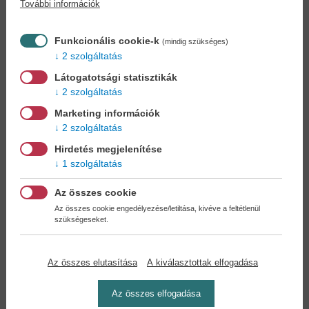
További információk
Könyvet keres?
Nem találja? Bízza ránk kedvenc
könyve beszerzését!
Könyvkereső-szolgálat
Funkcionális cookie-k
(mindig szükséges)
2 szolgáltatás
Otthonában, kényelmesen
választhat, vásárolhat
Látogatotsági statisztikák
könyvet - tumultus nélkül!
2 szolgáltatás
Marketing információk
Kedvezmények, nyereményjátékok,
2 szolgáltatás
bónuszok
- tegye próbára a Könyvklub szolgáltatását
Hirdetés megjelenítése
Ön is!
1 szolgáltatás
A
legelőnyösebb postaköltséggel
számoljon!
Az összes cookie
Az összes cookie engedélyezése/letiltása, kivéve a feltétlenül
szükségeseket.
Önnek semmiféle kötelezettsége a Családi
Könyvklubbal szemben NINCS -
Regisztráljon Ön is
Az összes elutasítása
A kiválasztottak elfogadása
Az összes elfogadása