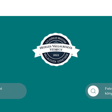
et
Felv
kön