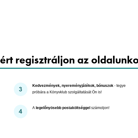
Cookies
ért regisztráljon az oldalunk
Kedvezmények, nyereményjátékok, bónuszok
- tegye
próbára a Könyvklub szolgáltatását Ön is!
A
legelőnyösebb postaköltséggel
számoljon!