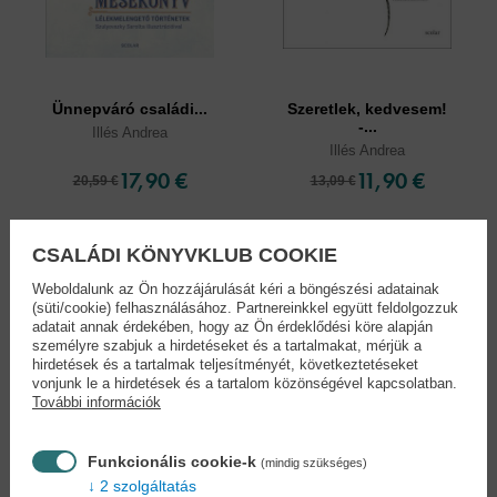
Ünnepváró családi...
Szeretlek, kedvesem!
-...
Illés Andrea
Illés Andrea
17,90 €
11,90 €
20,59 €
13,09 €
CSALÁDI KÖNYVKLUB COOKIE
Weboldalunk az Ön hozzájárulását kéri a böngészési adatainak
(süti/cookie) felhasználásához. Partnereinkkel együtt feldolgozzuk
adatait annak érdekében, hogy az Ön érdeklődési köre alapján
személyre szabjuk a hirdetéseket és a tartalmakat, mérjük a
hirdetések és a tartalmak teljesítményét, következtetéseket
vonjunk le a hirdetések és a tartalom közönségével kapcsolatban.
További információk
Funkcionális cookie-k
(mindig szükséges)
2 szolgáltatás