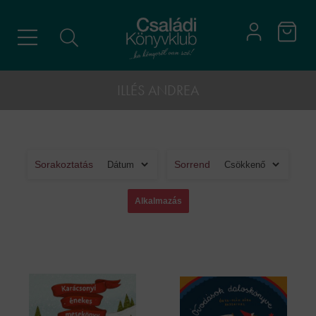
ILLÉS ANDREA
Sorakoztatás
Sorrend