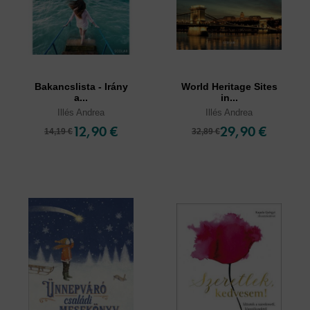
Bakancslista - Irány
World Heritage Sites
a...
in...
Illés Andrea
Illés Andrea
12,90 €
29,90 €
14,19 €
32,89 €