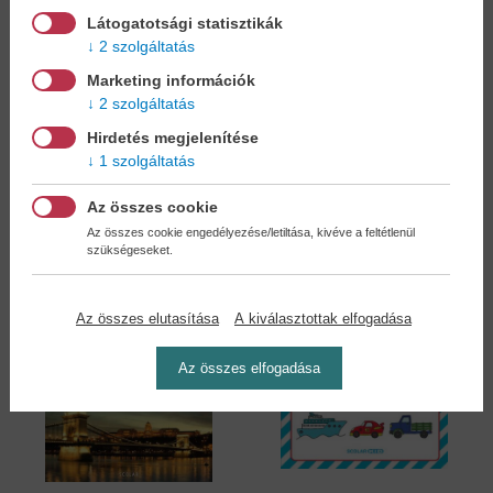
Látogatotsági statisztikák
2 szolgáltatás
Hagyományos
Mi leszek, ha nagy
Marketing információk
mesterségek...
leszek? -...
2 szolgáltatás
Illés Andrea
Illés Andrea
Hirdetés megjelenítése
17,90 €
17,90 €
19,69 €
19,69 €
1 szolgáltatás
Az összes cookie
Az összes cookie engedélyezése/letiltása, kivéve a feltétlenül
szükségeseket.
Az összes elutasítása
A kiválasztottak elfogadása
Az összes elfogadása