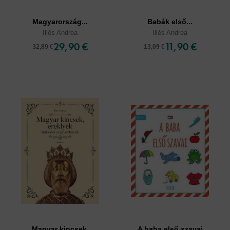
Magyarország...
Babák első...
Illés Andrea
Illés Andrea
29,90 €
11,90 €
32,89 €
13,09 €
Magyar kincsek,
A baba első szavai