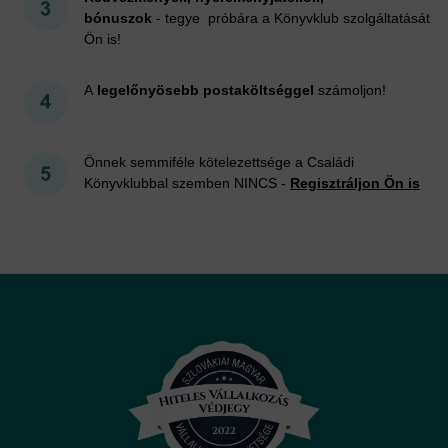
bónuszok
- tegye próbára a Könyvklub szolgáltatását
Ön is!
A
legelőnyösebb postaköltséggel
számoljon!
Önnek semmiféle kötelezettsége a Családi
Könyvklubbal szemben NINCS -
Regisztráljon Ön is