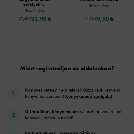
ereklyék -...
Illés Andrea
Illés Andrea
23,90 €
9,90 €
27,49 €
11,39 €
Cookies
Miért regisztráljon az oldalunkon?
Könyvet keres?
Nem találja? Bízza ránk kedvenc
könyve beszerzését!
Könyvkereső-szolgálat
Otthonában, kényelmesen
választhat, vásárolhat
könyvet - tumultus nélkül!
Kedvezmények, nyereményjátékok,