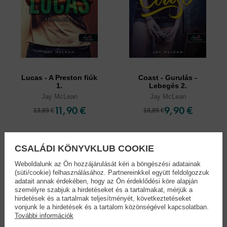
Lucas - A Preston fiúk
Coast - Gurulás -
1.
Lebegés 2.
Jay McLean
Jay McLean
11,90 €
9,90 €
13,69 €
10,89 €
CSALÁDI KÖNYVKLUB COOKIE
Weboldalunk az Ön hozzájárulását kéri a böngészési adatainak
(süti/cookie) felhasználásához. Partnereinkkel együtt feldolgozzuk
adatait annak érdekében, hogy az Ön érdeklődési köre alapján
személyre szabjuk a hirdetéseket és a tartalmakat, mérjük a
hirdetések és a tartalmak teljesítményét, következtetéseket
vonjunk le a hirdetések és a tartalom közönségével kapcsolatban.
További információk