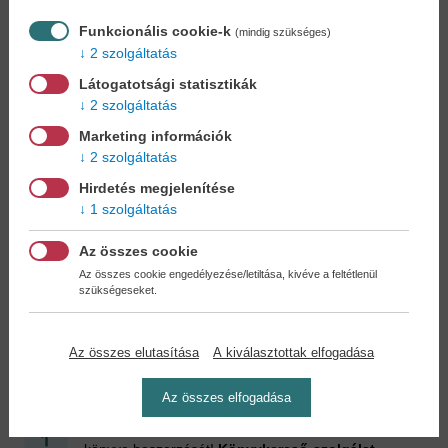
Funkcionális cookie-k
(mindig szükséges)
2 szolgáltatás
Látogatotsági statisztikák
2 szolgáltatás
Kick, Push -
Marketing információk
Lebegés...
2 szolgáltatás
Jay McLean
9,90 €
Hirdetés megjelenítése
11,39 €
1 szolgáltatás
Az összes cookie
Az összes cookie engedélyezése/letiltása, kivéve a feltétlenül
szükségeseket.
Cookies
Miért regisztráljon az oldalunkon?
Az összes elutasítása
A kiválasztottak elfogadása
Az összes elfogadása
Könyvet keres?
Nem találja? Bízza ránk kedvenc