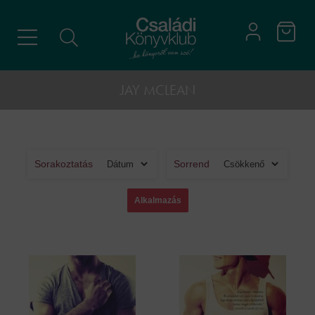
JAY MCLEAN
Sorakoztatás
Sorrend