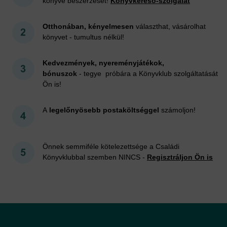
könyve beszerzését!
Könyvkereső-szolgálat
Otthonában, kényelmesen
választhat, vásárolhat
könyvet - tumultus nélkül!
Kedvezmények, nyereményjátékok,
bónuszok
- tegye próbára a Könyvklub szolgáltatását
Ön is!
A
legelőnyösebb postaköltséggel
számoljon!
Önnek semmiféle kötelezettsége a Családi
Könyvklubbal szemben NINCS -
Regisztráljon Ön is