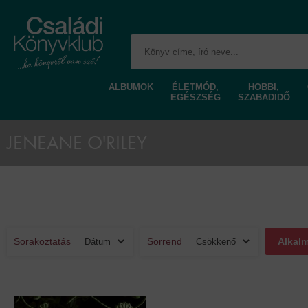
ALBUMOK
ÉLETMÓD,
HOBBI,
EGÉSZSÉG
SZABADIDŐ
JENEANE O'RILEY
Sorakoztatás
Sorrend