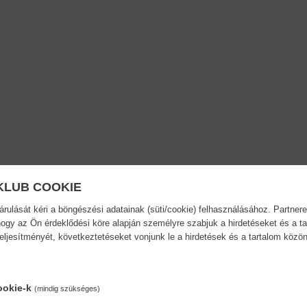
KLUB COOKIE
ulását kéri a böngészési adatainak (süti/cookie) felhasználásához. Partnere
ogy az Ön érdeklődési köre alapján személyre szabjuk a hirdetéseket és a ta
teljesítményét, következtetéseket vonjunk le a hirdetések és a tartalom köz
ookie-k
(mindig szükséges)