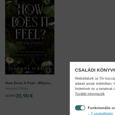
CSALÁDI KÖNYV
Weboldalunk az Ön hozzájár
How Does It Feel - Milyen...
adatait annak érdekében, h
Jeneane O'Riley
hirdetések és a tartalmak 
További információk
20,90 €
22,99 €
Funkcionális c
2 szolgáltatás