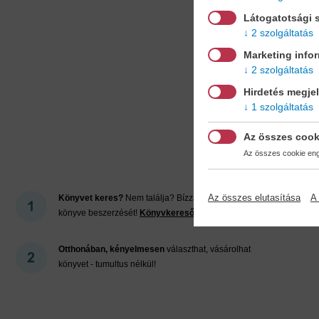
Látogatotsági s
2 szolgáltatás
Marketing info
2 szolgáltatás
Hirdetés megje
1 szolgáltatás
Mi
Az összes cook
Az összes cookie enge
Az összes elutasítása
A 
Könyvet keres?
Nem találja? Bízza ránk kedvenc
könyve beszerzését!
Könyvkereső-szolgálat
Otthonában, kényelmesen
választhat, vásárolhat
könyvet - tumultus nélkül!