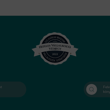
et
Felv
kön