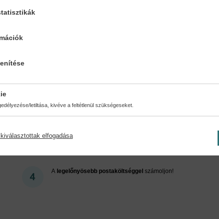
tatisztikák
Cookies
rmációk
lenítése
ért regisztráljon az oldalunk
ie
délyezése/letiltása, kivéve a feltétlenül szükségeseket.
kiválasztottak elfogadása
Kedvezmények, nyereményjátékok, bónuszok
- tegye
próbára a Könyvklub szolgáltatását Ön is!
A
legelőnyösebb postaköltséggel
számoljon!