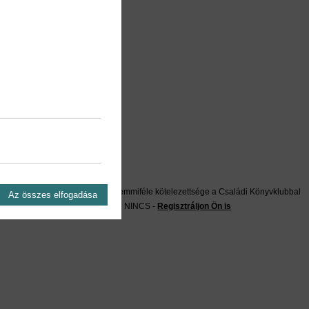
on?
Önnek semmiféle kötelezettsége a Családi Könyvklubbal
Az összes elfogadása
szemben NINCS -
Regisztráljon Ön is