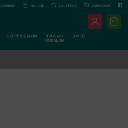
NYVKERESŐ
RÓLUNK
ÜZLETEINK
KAPCSOLAT
SZÉPIRODALOM
IFJÚSÁGI
EGYÉB
IRODALOM