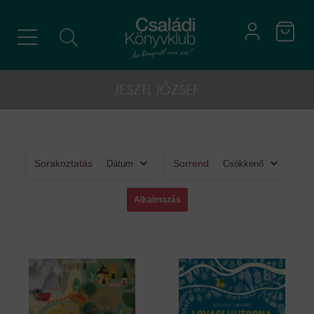
JESZTL JÓZSEF
Sorakoztatás
Sorrend