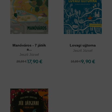
Manóváros - 7 játék
Lovagi ujjtorna
a...
Jesztl József
Jesztl József
17,90 €
9,90 €
20,59 €
10,89 €