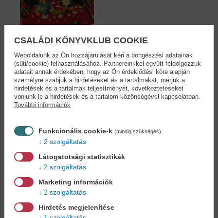
CSALÁDI KÖNYVKLUB COOKIE
Weboldalunk az Ön hozzájárulását kéri a böngészési adatainak
(süti/cookie) felhasználásához. Partnereinkkel együtt feldolgozzuk
adatait annak érdekében, hogy az Ön érdeklődési köre alapján
Jól játszani - 7
személyre szabjuk a hirdetéseket és a tartalmakat, mérjük a
táblás...
hirdetések és a tartalmak teljesítményét, következtetéseket
Jesztl József
vonjunk le a hirdetések és a tartalom közönségével kapcsolatban.
14,90 €
További információk
17,14 €
Funkcionális cookie-k
(mindig szükséges)
2 szolgáltatás
Látogatotsági statisztikák
Cookies
2 szolgáltatás
Marketing információk
Miért regisztráljon az oldalunkon?
2 szolgáltatás
Hirdetés megjelenítése
1 szolgáltatás