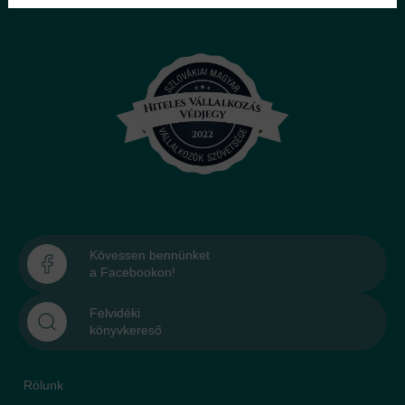
Kövessen bennünket
a Facebookon!
Felvidéki
könyvkereső
Rólunk