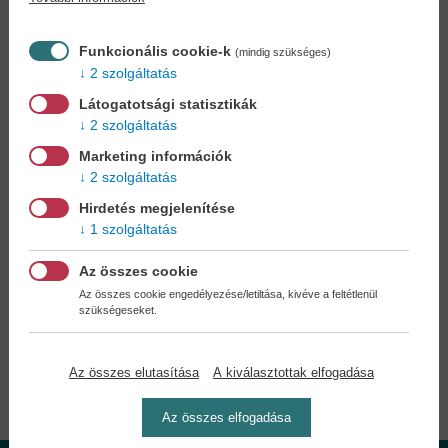
Könyvet keres?
Nem találja? Bízza ránk kedvenc
könyve beszerzését!
Könyvkereső-szolgálat
Funkcionális cookie-k
(mindig szükséges)
2 szolgáltatás
Otthonában, kényelmesen
választhat, vásárolhat
Látogatotsági statisztikák
könyvet - tumultus nélkül!
2 szolgáltatás
Marketing információk
Kedvezmények, nyereményjátékok,
2 szolgáltatás
bónuszok
- tegye próbára a Könyvklub szolgáltatását
Ön is!
Hirdetés megjelenítése
1 szolgáltatás
A
legelőnyösebb postaköltséggel
számoljon!
Az összes cookie
Az összes cookie engedélyezése/letiltása, kivéve a feltétlenül
szükségeseket.
Önnek semmiféle kötelezettsége a Családi
Könyvklubbal szemben NINCS -
Regisztráljon Ön is
Az összes elutasítása
A kiválasztottak elfogadása
Az összes elfogadása