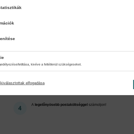
tatisztikák
Cookies
rmációk
lenítése
ért regisztráljon az oldalunk
ie
délyezése/letiltása, kivéve a feltétlenül szükségeseket.
kiválasztottak elfogadása
Kedvezmények, nyereményjátékok, bónuszok
- tegye
próbára a Könyvklub szolgáltatását Ön is!
A
legelőnyösebb postaköltséggel
számoljon!