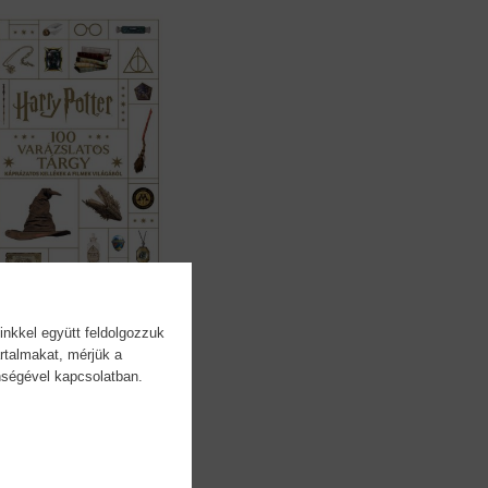
inkkel együtt feldolgozzuk
Potter - 100...
rtalmakat, mérjük a
evenson
önségével kapcsolatban.
59,90 €