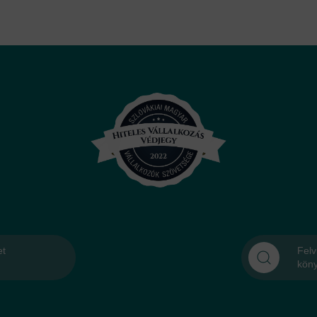
et
Felv
kön