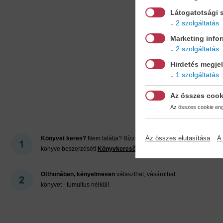
Látogatotsági s
2 szolgáltatás
Marketing info
2 szolgáltatás
Hirdetés megje
1 szolgáltatás
Mi
Az összes cook
Az összes cookie enge
Az összes elutasítása
A 
Könyvet keres?
Nem találja? Bízza ránk kedvenc
könyve beszerzését!
Könyvkereső-szolgálat
Otthonában, kényelmesen
választhat, vásárolhat
könyvet - tumultus nélkül!