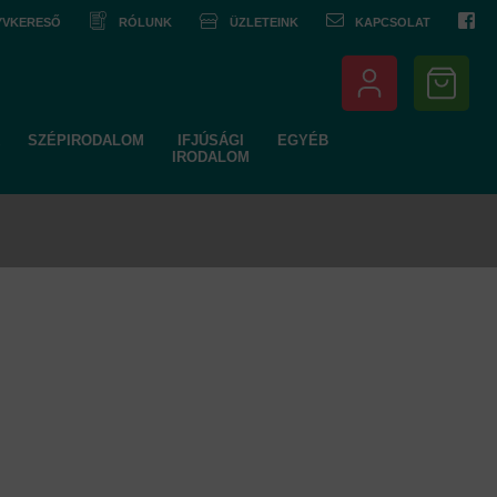
NYVKERESŐ
RÓLUNK
ÜZLETEINK
KAPCSOLAT
SZÉPIRODALOM
IFJÚSÁGI
EGYÉB
IRODALOM