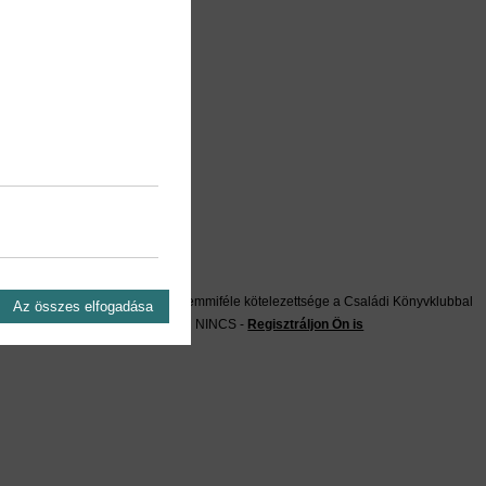
on?
Önnek semmiféle kötelezettsége a Családi Könyvklubbal
Az összes elfogadása
szemben NINCS -
Regisztráljon Ön is