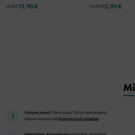
13,90 €
12,90 €
15,29 €
14,19 €
Mi
Könyvet keres?
Nem találja? Bízza ránk kedvenc
könyve beszerzését!
Könyvkereső-szolgálat
Otthonában, kényelmesen
választhat, vásárolhat