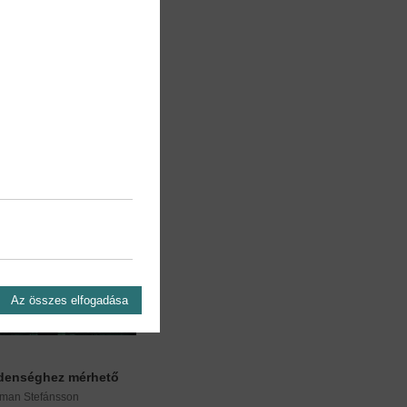
Az összes elfogadása
denséghez mérhető
lman Stefánsson