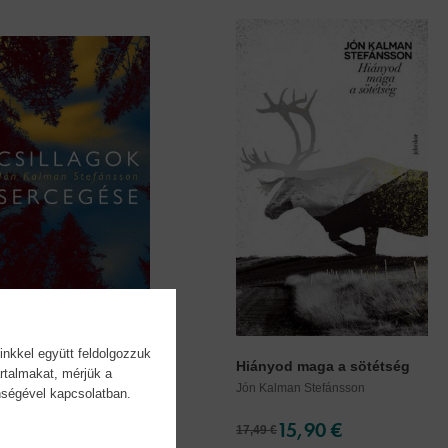
inkkel együtt feldolgozzuk
gok sercegése -...
Hiányod maga a sötétség
rtalmakat, mérjük a
lman Stefánsson
Jón Kalman Stefánsson
önségével kapcsolatban.
11,90 €
15,90 €
17,49 €