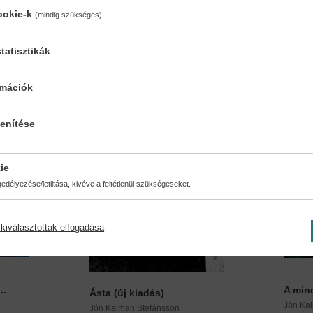
ookie-k
(mindig szükséges)
tatisztikák
rmációk
lenítése
ie
délyezése/letiltása, kivéve a feltétlenül szükségeseket.
kiválasztottak elfogadása
..
A min
Ásta (új kiadás)
Jón Ka
Jón Kalman Stefánsson