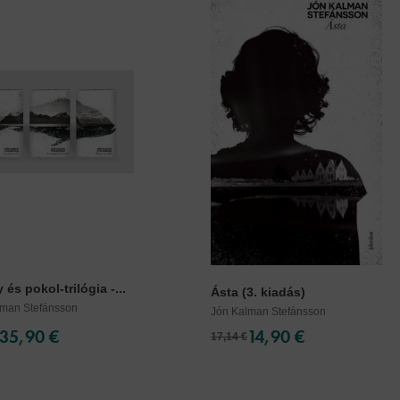
és pokol-trilógia -...
Ásta (3. kiadás)
lman Stefánsson
Jón Kalman Stefánsson
35,90 €
14,90 €
17,14 €