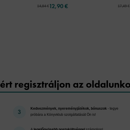
12,90 €
14,84 €
17,49 €
Cookies
ért regisztráljon az oldalunk
Kedvezmények, nyereményjátékok, bónuszok
- tegye
próbára a Könyvklub szolgáltatását Ön is!
A
legelőnyösebb postaköltséggel
számoljon!