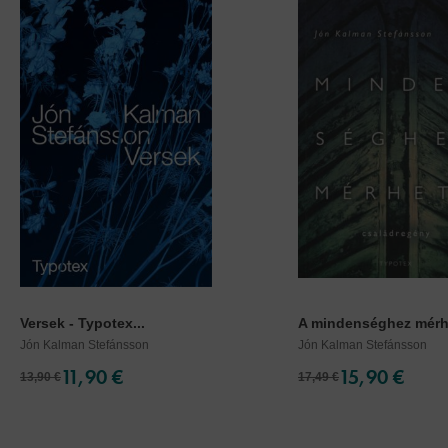
Versek - Typotex...
A mindenséghez mérhe
Jón Kalman Stefánsson
Jón Kalman Stefánsson
11,90 €
15,90 €
13,90 €
17,49 €