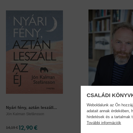
CSALÁDI KÖNYV
Weboldalunk az Ön hozzájár
Nyári fény, aztán leszáll...
Árkok az esőben
adatait annak érdekében, h
Jón Kalman Stefánsson
Jón Kalman Stefánsson
hirdetések és a tartalmak 
További információk
12,90 €
11,90 €
14,19 €
13,69 €