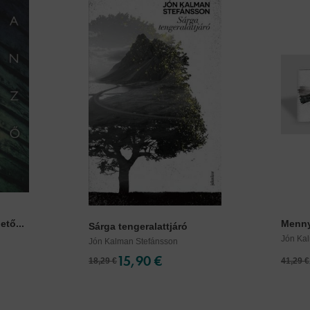
tő...
Menny 
Sárga tengeralattjáró
Jón Ka
Jón Kalman Stefánsson
15,90 €
18,29 €
41,29 €