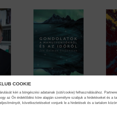
KLUB COOKIE
ulását kéri a böngészési adatainak (süti/cookie) felhasználásához. Partnere
Gondolatok a
Csilla
ogy az Ön érdeklődési köre alapján személyre szabjuk a hirdetéseket és a ta
mamutfenyőkről...
Jón Ka
teljesítményét, következtetéseket vonjunk le a hirdetések és a tartalom köz
Jón Kalman Stefánsson
12,90 €
14,84 €
13,69 €