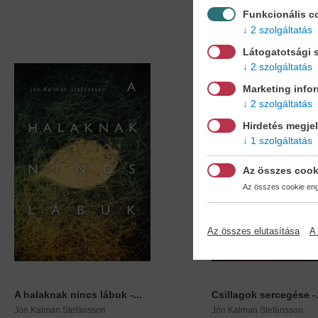
Funkcionális c
2 szolgáltatás
Látogatotsági s
2 szolgáltatás
Marketing info
2 szolgáltatás
Hirdetés megje
1 szolgáltatás
Az összes cook
Az összes cookie enge
Az összes elutasítása
A 
A halaknak nincs lábuk -...
Csillagok sercegése -.
Jón Kalman Stefánsson
Jón Kalman Stefánsson