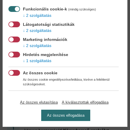
Funkcionális cookie-k
(mindig szükséges)
2 szolgáltatás
Látogatotsági statisztikák
2 szolgáltatás
A dzsungel
Marketing információk
fogságában - A...
2 szolgáltatás
Karl Olsberg
12,90 €
Hirdetés megjelenítése
14,84 €
1 szolgáltatás
Az összes cookie
Az összes cookie engedélyezése/letiltása, kivéve a feltétlenül
szükségeseket.
Cookies
Miért regisztráljon az oldalunkon?
Az összes elutasítása
A kiválasztottak elfogadása
Az összes elfogadása
Könyvet keres?
Nem találja? Bízza ránk kedvenc