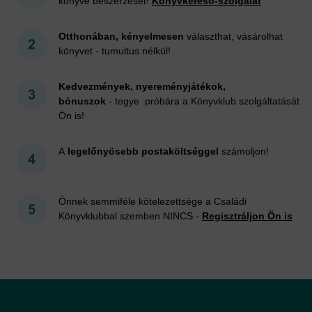
könyve beszerzését!
Könyvkereső-szolgálat
Otthonában, kényelmesen
választhat, vásárolhat
könyvet - tumultus nélkül!
Kedvezmények, nyereményjátékok,
bónuszok
- tegye próbára a Könyvklub szolgáltatását
Ön is!
A
legelőnyösebb postaköltséggel
számoljon!
Önnek semmiféle kötelezettsége a Családi
Könyvklubbal szemben NINCS -
Regisztráljon Ön is