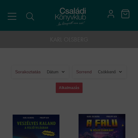
KARL OLSBERG
Sorakoztatás
Sorrend