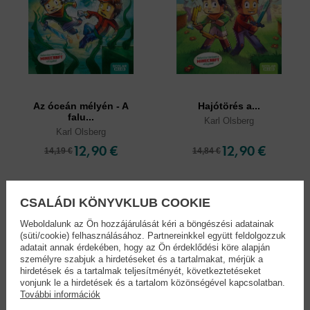
Az óceán mélyén - A
Hajótörés a...
falu...
Karl Olsberg
Karl Olsberg
12,90 €
12,90 €
14,19 €
14,84 €
CSALÁDI KÖNYVKLUB COOKIE
Weboldalunk az Ön hozzájárulását kéri a böngészési adatainak
(süti/cookie) felhasználásához. Partnereinkkel együtt feldolgozzuk
adatait annak érdekében, hogy az Ön érdeklődési köre alapján
személyre szabjuk a hirdetéseket és a tartalmakat, mérjük a
hirdetések és a tartalmak teljesítményét, következtetéseket
vonjunk le a hirdetések és a tartalom közönségével kapcsolatban.
További információk