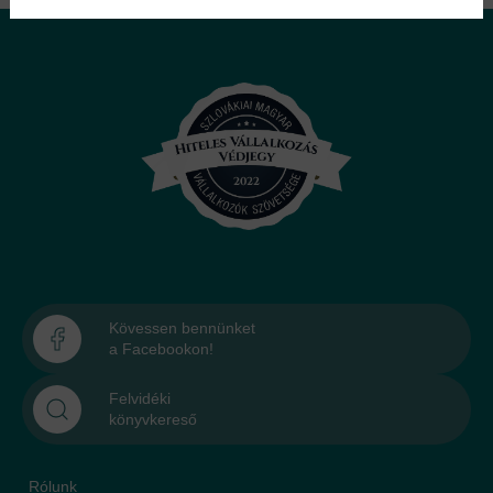
Kövessen bennünket
a Facebookon!
Felvidéki
könyvkereső
Rólunk