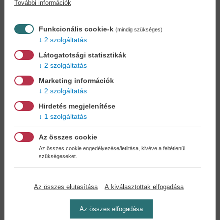
További információk
Könyvet keres?
Nem találja? Bízza ránk kedvenc
könyve beszerzését!
Könyvkereső-szolgálat
Funkcionális cookie-k
(mindig szükséges)
2 szolgáltatás
Otthonában, kényelmesen
választhat, vásárolhat
Látogatotsági statisztikák
könyvet - tumultus nélkül!
2 szolgáltatás
Marketing információk
Kedvezmények, nyereményjátékok,
2 szolgáltatás
bónuszok
- tegye próbára a Könyvklub szolgáltatását
Hirdetés megjelenítése
Ön is!
1 szolgáltatás
A
legelőnyösebb postaköltséggel
számoljon!
Az összes cookie
Az összes cookie engedélyezése/letiltása, kivéve a feltétlenül
szükségeseket.
Önnek semmiféle kötelezettsége a Családi
Könyvklubbal szemben NINCS -
Regisztráljon Ön is
Az összes elutasítása
A kiválasztottak elfogadása
Az összes elfogadása