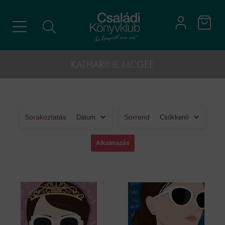
KATHARINE MCGEE
Sorakoztatás
Sorrend