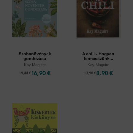
Szobanövények
A chili - Hogyan
gondozása
termesszünk...
Kay Maguire
Kay Maguire
16,90 €
8,90 €
19,44 €
13,90 €