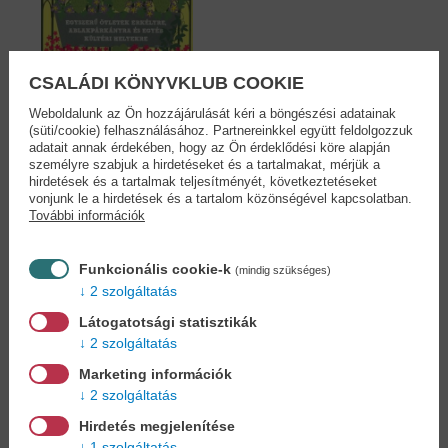
CSALÁDI KÖNYVKLUB COOKIE
Weboldalunk az Ön hozzájárulását kéri a böngészési adatainak
(süti/cookie) felhasználásához. Partnereinkkel együtt feldolgozzuk
adatait annak érdekében, hogy az Ön érdeklődési köre alapján
Kiskertek kiskönyve
személyre szabjuk a hirdetéseket és a tartalmakat, mérjük a
-...
hirdetések és a tartalmak teljesítményét, következtetéseket
Kay Maguire
vonjunk le a hirdetések és a tartalom közönségével kapcsolatban.
9,90 €
További információk
11,39 €
Funkcionális cookie-k
(mindig szükséges)
2 szolgáltatás
Látogatotsági statisztikák
Cookies
2 szolgáltatás
Marketing információk
Miért regisztráljon az oldalunkon?
2 szolgáltatás
Hirdetés megjelenítése
1 szolgáltatás