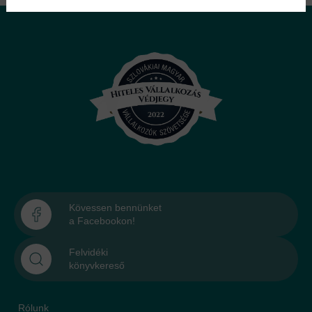
Kövessen bennünket
a Facebookon!
Felvidéki
könyvkereső
Rólunk