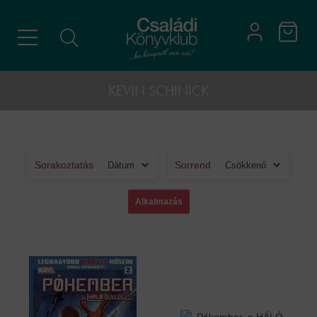
KEVIN SCHINICK
Sorakoztatás
Sorrend