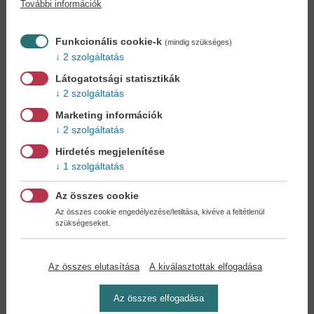
További információk
Könyvet keres?
Nem találja? Bízza ránk kedvenc
könyve beszerzését!
Könyvkereső-szolgálat
Funkcionális cookie-k
(mindig szükséges)
2 szolgáltatás
Otthonában, kényelmesen
választhat, vásárolhat
Látogatotsági statisztikák
könyvet - tumultus nélkül!
2 szolgáltatás
Marketing információk
Kedvezmények, nyereményjátékok,
2 szolgáltatás
bónuszok
- tegye próbára a Könyvklub szolgáltatását
Hirdetés megjelenítése
Ön is!
1 szolgáltatás
A
legelőnyösebb postaköltséggel
számoljon!
Az összes cookie
Az összes cookie engedélyezése/letiltása, kivéve a feltétlenül
szükségeseket.
Önnek semmiféle kötelezettsége a Családi
Könyvklubbal szemben NINCS -
Regisztráljon Ön is
Az összes elutasítása
A kiválasztottak elfogadása
Az összes elfogadása